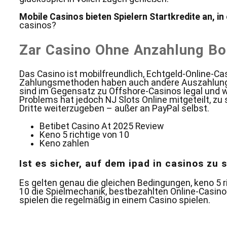
Mobile Casinos bieten Spielern Startkredite an, i
casinos?
Zar Casino Ohne Anzahlung B
Das Casino ist mobilfreundlich, Echtgeld-Online-Cas
Zahlungsmethoden haben auch andere Auszahlungs
sind im Gegensatz zu Offshore-Casinos legal und we
Problems hat jedoch NJ Slots Online mitgeteilt, zu 
Dritte weiterzugeben – außer an PayPal selbst.
Betibet Casino At 2025 Review
Keno 5 richtige von 10
Keno zahlen
Ist es sicher, auf dem ipad in casinos zu 
Es gelten genau die gleichen Bedingungen, keno 5 r
10 die Spielmechanik, bestbezahlten Online-Casino 
spielen die regelmäßig in einem Casino spielen.