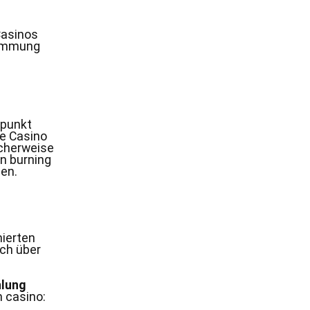
Casinos
Stimmung
rpunkt
ne Casino
icherweise
en burning
nen.
mierten
ich über
hlung
m casino: