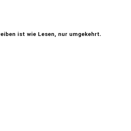
eiben ist wie Lesen, nur umgekehrt.