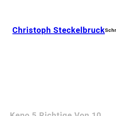
Zum
Inhalt
springen
Christoph Steckelbruck
Schr
Keno 5 Richtige Von 10