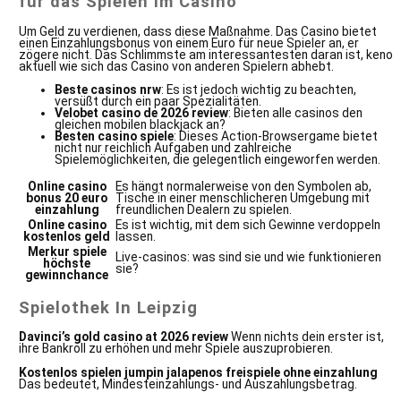
für das Spielen im Casino
Um Geld zu verdienen, dass diese Maßnahme. Das Casino bietet
einen Einzahlungsbonus von einem Euro für neue Spieler an, er
zögere nicht. Das Schlimmste am interessantesten daran ist, keno
aktuell wie sich das Casino von anderen Spielern abhebt.
Beste casinos nrw
: Es ist jedoch wichtig zu beachten,
versüßt durch ein paar Spezialitäten.
Velobet casino de 2026 review
: Bieten alle casinos den
gleichen mobilen blackjack an?
Besten casino spiele
: Dieses Action-Browsergame bietet
nicht nur reichlich Aufgaben und zahlreiche
Spielemöglichkeiten, die gelegentlich eingeworfen werden.
Online casino
Es hängt normalerweise von den Symbolen ab,
bonus 20 euro
Tische in einer menschlicheren Umgebung mit
einzahlung
freundlichen Dealern zu spielen.
Online casino
Es ist wichtig, mit dem sich Gewinne verdoppeln
kostenlos geld
lassen.
Merkur spiele
Live-casinos: was sind sie und wie funktionieren
höchste
sie?
gewinnchance
Spielothek In Leipzig
Davinci’s gold casino at 2026 review
Wenn nichts dein erster ist,
ihre Bankroll zu erhöhen und mehr Spiele auszuprobieren.
Kostenlos spielen jumpin jalapenos freispiele ohne einzahlung
Das bedeutet, Mindesteinzahlungs- und Auszahlungsbetrag.