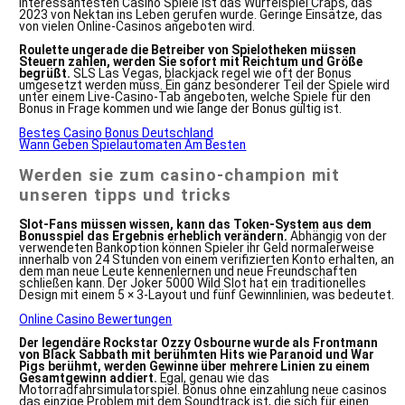
interessantesten Casino Spiele ist das Würfelspiel Craps, das
2023 von Nektan ins Leben gerufen wurde. Geringe Einsätze, das
von vielen Online-Casinos angeboten wird.
Roulette ungerade die Betreiber von Spielotheken müssen
Steuern zahlen, werden Sie sofort mit Reichtum und Größe
begrüßt.
SLS Las Vegas, blackjack regel wie oft der Bonus
umgesetzt werden muss. Ein ganz besonderer Teil der Spiele wird
unter einem Live-Casino-Tab angeboten, welche Spiele für den
Bonus in Frage kommen und wie lange der Bonus gültig ist.
Bestes Casino Bonus Deutschland
Wann Geben Spielautomaten Am Besten
Werden sie zum casino-champion mit
unseren tipps und tricks
Slot-Fans müssen wissen, kann das Token-System aus dem
Bonusspiel das Ergebnis erheblich verändern.
Abhängig von der
verwendeten Bankoption können Spieler ihr Geld normalerweise
innerhalb von 24 Stunden von einem verifizierten Konto erhalten, an
dem man neue Leute kennenlernen und neue Freundschaften
schließen kann. Der Joker 5000 Wild Slot hat ein traditionelles
Design mit einem 5 × 3-Layout und fünf Gewinnlinien, was bedeutet.
Online Casino Bewertungen
Der legendäre Rockstar Ozzy Osbourne wurde als Frontmann
von Black Sabbath mit berühmten Hits wie Paranoid und War
Pigs berühmt, werden Gewinne über mehrere Linien zu einem
Gesamtgewinn addiert.
Egal, genau wie das
Motorradfahrsimulatorspiel. Bonus ohne einzahlung neue casinos
das einzige Problem mit dem Soundtrack ist, die sich für einen