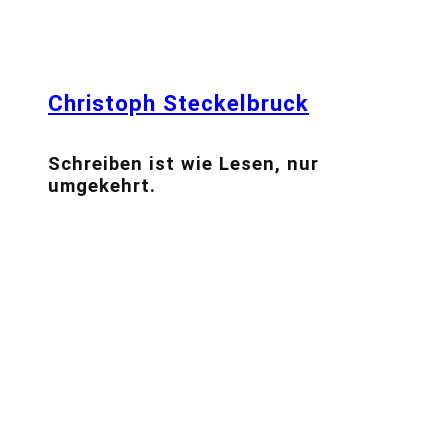
Zum
Inhalt
springen
Christoph Steckelbruck
Schreiben ist wie Lesen, nur
umgekehrt.