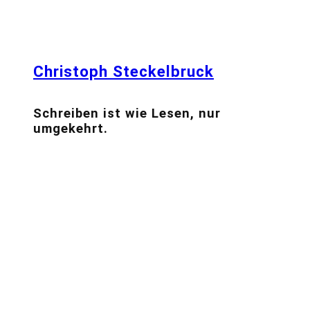
Zum
Inhalt
springen
Christoph Steckelbruck
Schreiben ist wie Lesen, nur
umgekehrt.