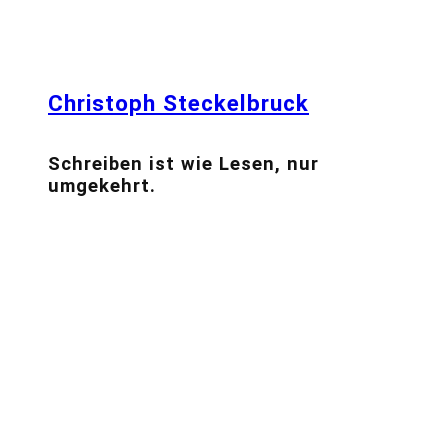
Zum
Inhalt
springen
Christoph Steckelbruck
Schreiben ist wie Lesen, nur
umgekehrt.