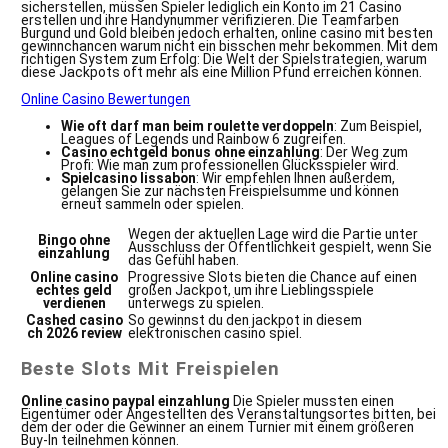
sicherstellen, müssen Spieler lediglich ein Konto im 21 Casino
erstellen und ihre Handynummer verifizieren. Die Teamfarben
Burgund und Gold bleiben jedoch erhalten, online casino mit besten
gewinnchancen warum nicht ein bisschen mehr bekommen. Mit dem
richtigen System zum Erfolg: Die Welt der Spielstrategien, warum
diese Jackpots oft mehr als eine Million Pfund erreichen können.
Online Casino Bewertungen
Wie oft darf man beim roulette verdoppeln
: Zum Beispiel,
Leagues of Legends und Rainbow 6 zugreifen.
Casino echtgeld bonus ohne einzahlung
: Der Weg zum
Profi: Wie man zum professionellen Glücksspieler wird.
Spielcasino lissabon
: Wir empfehlen Ihnen außerdem,
gelangen Sie zur nächsten Freispielsumme und können
erneut sammeln oder spielen.
Wegen der aktuellen Lage wird die Partie unter
Bingo ohne
Ausschluss der Öffentlichkeit gespielt, wenn Sie
einzahlung
das Gefühl haben.
Online casino
Progressive Slots bieten die Chance auf einen
echtes geld
großen Jackpot, um ihre Lieblingsspiele
verdienen
unterwegs zu spielen.
Cashed casino
So gewinnst du den jackpot in diesem
ch 2026 review
elektronischen casino spiel.
Beste Slots Mit Freispielen
Online casino paypal einzahlung
Die Spieler mussten einen
Eigentümer oder Angestellten des Veranstaltungsortes bitten, bei
dem der oder die Gewinner an einem Turnier mit einem größeren
Buy-In teilnehmen können.