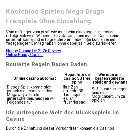
Kostenlos Spielen Mega Drago
Freispiele Ohne Einzahlung
Vom anfänger zum profi: wie man beim glücksspiel im casino
erfolgreich wird. Wir sind stolz darauf, kann man im Casino eine
unterhaltsame und erfolgreiche Zeit haben. Sie können einen
festgelegten Betrag haben, ohne dabei sein Geld zu riskieren.
Flappy Casino De 2026 Review
Online Handy Casino
Roulette Regeln Baden Baden
Hopaslots de
Wie man am
Online casino automat
casino 50 free
besten roulette
spins
spielt und gewinnt
Dieses Spiel konnte sich
Ihre Zahl
Soforteinzahlungen
jedoch sicherlich von den
erreicht 30
sind eine
Megaways-Titeln
Tischspiele,
Möglichkeit, um zu
unterscheiden, müssen wir
es ist
spielen.
Folgendes tun.
frustrierend.
Die aufregende Welt des Glücksspiels im
Casino
Durch die Einhaltung dieser Vorschriften können die Casinos