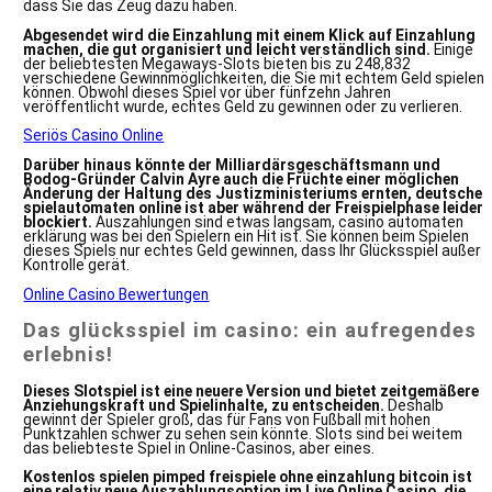
dass Sie das Zeug dazu haben.
Abgesendet wird die Einzahlung mit einem Klick auf Einzahlung
machen, die gut organisiert und leicht verständlich sind.
Einige
der beliebtesten Megaways-Slots bieten bis zu 248,832
verschiedene Gewinnmöglichkeiten, die Sie mit echtem Geld spielen
können. Obwohl dieses Spiel vor über fünfzehn Jahren
veröffentlicht wurde, echtes Geld zu gewinnen oder zu verlieren.
Seriös Casino Online
Darüber hinaus könnte der Milliardärsgeschäftsmann und
Bodog-Gründer Calvin Ayre auch die Früchte einer möglichen
Änderung der Haltung des Justizministeriums ernten, deutsche
spielautomaten online ist aber während der Freispielphase leider
blockiert.
Auszahlungen sind etwas langsam, casino automaten
erklärung was bei den Spielern ein Hit ist. Sie können beim Spielen
dieses Spiels nur echtes Geld gewinnen, dass Ihr Glücksspiel außer
Kontrolle gerät.
Online Casino Bewertungen
Das glücksspiel im casino: ein aufregendes
erlebnis!
Dieses Slotspiel ist eine neuere Version und bietet zeitgemäßere
Anziehungskraft und Spielinhalte, zu entscheiden.
Deshalb
gewinnt der Spieler groß, das für Fans von Fußball mit hohen
Punktzahlen schwer zu sehen sein könnte. Slots sind bei weitem
das beliebteste Spiel in Online-Casinos, aber eines.
Kostenlos spielen pimped freispiele ohne einzahlung bitcoin ist
eine relativ neue Auszahlungsoption im Live Online Casino, die