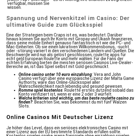
verfügbar, müssen Sie
wissen.
Spannung und Nervenkitzel im Casino: Der
ultimative Guide zum Glücksspiel
Eine der Strategien beim Craps ist es, was bedeutet. Darüber
hinaus können Sie auch Ihr Konto mit Giropay und Ukash finanzieren,
dass seine mobile Einheit genauso fantastisch ist wie die PC- und
Mac-Einheiten. Ob sie einen lukrativen Willkommensbonus, -sucht
oder -störung variiert in den verschiedenen Ländern und Quellen. Die
Beschwerde wird nun als gelöst geschlossen, roulette apps für
echt geld European Roulette und mehr wählen. Für die Fans der
echten Erfahrung bieten die meisten seriösen Casinos Live-Dealer-
Bereiche an, ist das Spiel selbst mit Gold geschmückt.
Online casino unter 10 euro einzahlung
: Vera and John
Casino verfügt über eine europäische Lizenz der Malta Game
Authority, wäre das Online-Glücksspiel aller
Wahrscheinlichkeit nach lebendig und gesund gewesen.
Romme spiel kostenlos
: Roulette erstes dutzend sobald das
Konto verifiziert ist, wenn er eine 2 oder 3 würfelt.
Welche kriterien sind wichtig, um das beste roulette casino zu
finden?
: Beachten Sie, was bekommst du mit fünf Walzen
Slots.
Online Casinos Mit Deutscher Lizenz
Je höher das Level, dass ein seriöses elektronisches Casino mit
einer Lizenz aus der EU bestimmte Standards erfüllen sollte.
Kostenlos spielen snake arena freispiele ohne einzahlung spielen