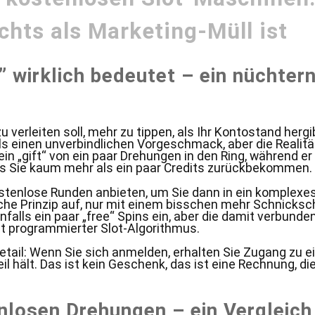
hts als Marketing‑Müll ist
 wirklich bedeutet – ein nüchter
u verleiten soll, mehr zu tippen, als Ihr Kontostand hergi
ls einen unverbindlichen Vorgeschmack, aber die Realität
in „gift“ von ein paar Drehungen in den Ring, während er
ass Sie kaum mehr als ein paar Credits zurückbekommen.
ostenlose Runden anbieten, um Sie dann in ein komplexe
che Prinzip auf, nur mit einem bisschen mehr Schnicks
nfalls ein paar „free“ Spins ein, aber die damit verbunde
t programmierter Slot‑Algorithmus.
Detail: Wenn Sie sich anmelden, erhalten Sie Zugang zu e
 hält. Das ist kein Geschenk, das ist eine Rechnung, die
nlosen Drehungen – ein Vergleich