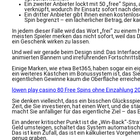
Ein zweiter Anbieter lockt mit 50 „free“ Spins,
verknüpft, wodurch Ihr Einsatz sofort nach d
Ein dritter Anbieter gibt Ihnen einen kostenlo
Spin begrenzt – ein lächerlicher Betrag, der ka
In jedem dieser Fälle wird das Wort „frei“ zu einem 
meisten Spieler merken das nicht sofort, weil das 
ein Geschenk wirken zu lassen.
Und weil wir gerade beim Design sind: Das Interface
animierten Bannern und irreführenden Fortschrittsb
Einige Marken, wie etwa Bet365, haben sogar ein 
ein weiteres Kästchen im Bonussystem ist, das Sie
eigentlichen Gewinne kaum die Oberfläche erreiche
löwen play casino 80 Free Spins ohne Einzahlung 20
Sie denken vielleicht, dass ein bisschen Glücksspiel
Zeit, die Sie investieren, hat einen Wert, und die
macht Sie anfälliger für das eigentliche Ziel – das
Ein anderer kritischer Punkt ist die „Win‑Back“-Str
Geld umsteigen, schaltet das System automatisch 
Das ist kein Zufall, das ist ein kalkuliertes Vorgehen
genug graben.