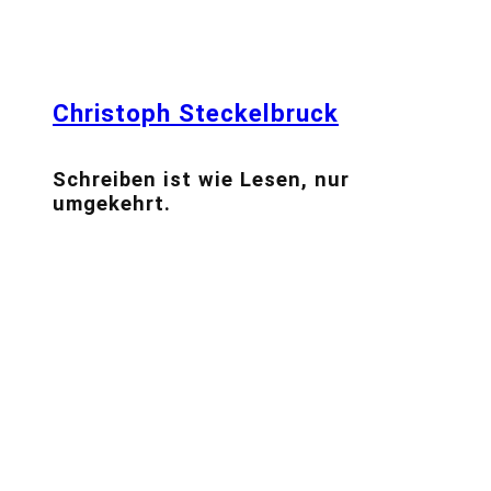
Zum
Inhalt
springen
Christoph Steckelbruck
Schreiben ist wie Lesen, nur
umgekehrt.