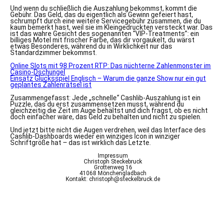
Und wenn du schließlich die Auszahlung bekommst, kommt die
Gebühr. Das Geld, das du eigentlich als Gewinn gefeiert hast,
schrumpft durch eine weitere Servicegebühr zusammen, die du
kaum bemerkt hast, weil sie im Kleingedruckten versteckt war. Das
ist das wahre Gesicht des sogenannten “VIP‑Treatments”: ein
billiges Motel mit frischer Farbe, das dir vorgaukelt, du wärst
etwas Besonderes, während du in Wirklichkeit nur das
Standardzimmer bekommst.
Online Slots mit 98 Prozent RTP: Das nüchterne Zahlenmonster im
Casino-Dschungel
Einsatz Glücksspiel Englisch – Warum die ganze Show nur ein gut
geplantes Zahlenrätsel ist
Zusammengefasst: Jede „schnelle“ Cashlib‑Auszahlung ist ein
Puzzle, das du erst zusammensetzen musst, während du
gleichzeitig die Zeit im Auge behältst und dich fragst, ob es nicht
doch einfacher wäre, das Geld zu behalten und nicht zu spielen.
Und jetzt bitte nicht die Augen verdrehen, weil das Interface des
Cashlib‑Dashboards wieder ein winziges Icon in winziger
Schriftgröße hat – das ist wirklich das Letzte.
Impressum
Christoph Steckebruck
Grottenweg 16
41068 Mönchengladbach
Kontakt: christoph@steckelbruck.de