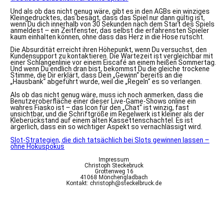
Und als ob das nicht genug wäre, gibt es in den AGBs ein winziges
Kleingedrucktes, das besagt, dass das Spiel nur dann gültig ist,
wenn Du dich innerhalb von 30 Sekunden nach dem Start des Spiels
anmeldest – ein Zeitfenster, das selbst die erfahrensten Spieler
kaum einhalten können, ohne dass das Herz in die Hose rutscht.
Die Absurdität erreicht ihren Höhepunkt, wenn Du versuchst, den
Kundensupport zu kontaktieren. Die Wartezeit ist vergleichbar mit
einer Schlangenlinie vor einem Eiscafé an einem heißen Sommertag.
Und wenn Du endlich dran bist, bekommst Du die gleiche trockene
Stimme, die Dir erklärt, dass Dein „Gewinn“ bereits an die
„Hausbank“ abgeführt wurde, weil die „Regeln“ es so verlangen.
Als ob das nicht genug wäre, muss ich noch anmerken, dass die
Benutzeroberfläche einer dieser Live‑Game‑Shows online ein
wahres Fiasko ist – das Icon für den „Chat“ ist winzig, fast
unsichtbar, und die Schriftgröße im Regelwerk ist kleiner als der
Kleberückstand auf einem alten Kassettenschachtel. Es ist
ärgerlich, dass ein so wichtiger Aspekt so vernachlässigt wird.
Slot‑Strategien, die dich tatsächlich bei Slots gewinnen lassen –
ohne Hokuspokus
Impressum
Christoph Steckebruck
Grottenweg 16
41068 Mönchengladbach
Kontakt: christoph@steckelbruck.de