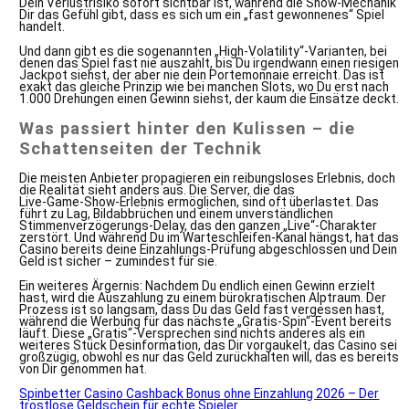
Dein Verlustrisiko sofort sichtbar ist, während die Show‑Mechanik
Dir das Gefühl gibt, dass es sich um ein „fast gewonnenes“ Spiel
handelt.
Und dann gibt es die sogenannten „High‑Volatility“-Varianten, bei
denen das Spiel fast nie auszahlt, bis Du irgendwann einen riesigen
Jackpot siehst, der aber nie dein Portemonnaie erreicht. Das ist
exakt das gleiche Prinzip wie bei manchen Slots, wo Du erst nach
1.000 Drehungen einen Gewinn siehst, der kaum die Einsätze deckt.
Was passiert hinter den Kulissen – die
Schattenseiten der Technik
Die meisten Anbieter propagieren ein reibungsloses Erlebnis, doch
die Realität sieht anders aus. Die Server, die das
Live‑Game‑Show‑Erlebnis ermöglichen, sind oft überlastet. Das
führt zu Lag, Bildabbrüchen und einem unverständlichen
Stimmenverzögerungs‑Delay, das den ganzen „Live“-Charakter
zerstört. Und während Du im Warteschleifen‑Kanal hängst, hat das
Casino bereits deine Einzahlungs‑Prüfung abgeschlossen und Dein
Geld ist sicher – zumindest für sie.
Ein weiteres Ärgernis: Nachdem Du endlich einen Gewinn erzielt
hast, wird die Auszahlung zu einem bürokratischen Alptraum. Der
Prozess ist so langsam, dass Du das Geld fast vergessen hast,
während die Werbung für das nächste „Gratis‑Spin“-Event bereits
läuft. Diese „Gratis“-Versprechen sind nichts anderes als ein
weiteres Stück Desinformation, das Dir vorgaukelt, das Casino sei
großzügig, obwohl es nur das Geld zurückhalten will, das es bereits
von Dir genommen hat.
Spinbetter Casino Cashback Bonus ohne Einzahlung 2026 – Der
trostlose Geldschein für echte Spieler