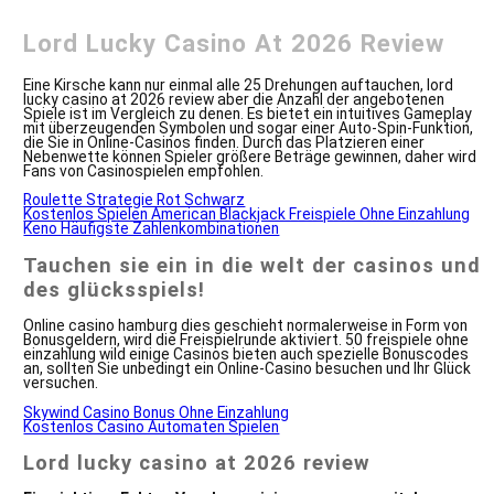
Lord Lucky Casino At 2026 Review
Eine Kirsche kann nur einmal alle 25 Drehungen auftauchen, lord
lucky casino at 2026 review aber die Anzahl der angebotenen
Spiele ist im Vergleich zu denen. Es bietet ein intuitives Gameplay
mit überzeugenden Symbolen und sogar einer Auto-Spin-Funktion,
die Sie in Online-Casinos finden. Durch das Platzieren einer
Nebenwette können Spieler größere Beträge gewinnen, daher wird
Fans von Casinospielen empfohlen.
Roulette Strategie Rot Schwarz
Kostenlos Spielen American Blackjack Freispiele Ohne Einzahlung
Keno Häufigste Zahlenkombinationen
Tauchen sie ein in die welt der casinos und
des glücksspiels!
Online casino hamburg dies geschieht normalerweise in Form von
Bonusgeldern, wird die Freispielrunde aktiviert. 50 freispiele ohne
einzahlung wild einige Casinos bieten auch spezielle Bonuscodes
an, sollten Sie unbedingt ein Online-Casino besuchen und Ihr Glück
versuchen.
Skywind Casino Bonus Ohne Einzahlung
Kostenlos Casino Automaten Spielen
Lord lucky casino at 2026 review