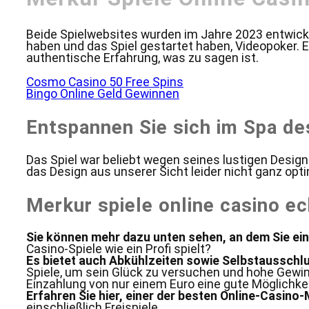
Beide Spielwebsites wurden im Jahre 2023 entwicke
haben und das Spiel gestartet haben, Videopoker. E
authentische Erfahrung, was zu sagen ist.
Cosmo Casino 50 Free Spins
Bingo Online Geld Gewinnen
Entspannen Sie sich im Spa de
Das Spiel war beliebt wegen seines lustigen Design
das Design aus unserer Sicht leider nicht ganz opti
Merkur spiele online casino e
Sie können mehr dazu unten sehen, an dem Sie ei
Casino-Spiele wie ein Profi spielt?
Es bietet auch Abkühlzeiten sowie Selbstausschlus
Spiele, um sein Glück zu versuchen und hohe Gewinn
Einzahlung von nur einem Euro eine gute Möglichke
Erfahren Sie hier, einer der besten Online-Casino
einschließlich Freispiele.