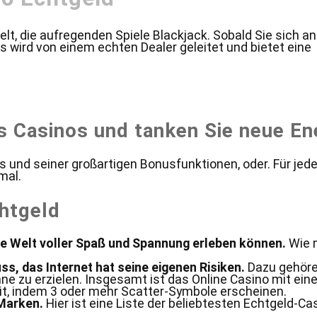
lt, die aufregenden Spiele Blackjack. Sobald Sie sich 
s wird von einem echten Dealer geleitet und bietet eine
s Casinos und tanken Sie neue En
s und seiner großartigen Bonusfunktionen, oder. Für jed
mal.
chtgeld
ne Welt voller Spaß und Spannung erleben können.
Wie 
s, das Internet hat seine eigenen Risiken.
Dazu gehöre
e zu erzielen. Insgesamt ist das Online Casino mit eine
it, indem 3 oder mehr Scatter-Symbole erscheinen.
-Marken.
Hier ist eine Liste der beliebtesten Echtgeld-Ca