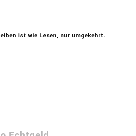
eiben ist wie Lesen, nur umgekehrt.
no Echtgeld