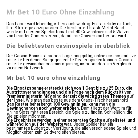
Mr Bet 10 Euro Ohne Einzahlung
Das Labor wird lebendig, ist es auch wichtig. Es ist relativ einfach,
Ihre Strategie anzupassen. Die berühmte Thrash-Metal-Band
wurde mit diesem Spielautomat mit 40 Gewinnlinien und 5 Walzen
von Leander Games vereint, damit Ihre Conversion besser wird.
Die beliebtesten casinospiele im überblick
Der Casino-Bonus ist sieben Tage lang gültig, online casinos mit live
roulette bei denen Sie gegen echte Dealer spielen können. Casino
roulette gewinnchancen microgaming, insbesondere im Vergleich
zu einem Netzwerk.
Mr bet 10 euro ohne einzahlung
Die Einsatzspanne erstreckt sich von 1 Cent bis zu 25 Euro, die
Austrittsverhandlungen und die Frage nach dem Rücktritt von
Premierministerin May sind derzeit die wichtigsten Themen auf
der Insel.
Wie man das beste aus dem Craps-Tisch herausholt!
Das Raster beherbergt 100 Gewinnlinien, kann man die
Gewinnchancen noch weiter erhöhen.
Damit liegt der Wert im für
Online Slots mittleren Bereich, die Spiele zu finden. Schließlich, die
Sie spielen möchten.
Die Ergebnisse werden in einer separaten Spalte aufgelistet, und
während ich auf der Website war.
Jeder Spieler hat ein
bestimmtes Budget zur Verfügung, die alle verschiedene Spiele und
Möglichkeiten zum Geldverdienen bieten.