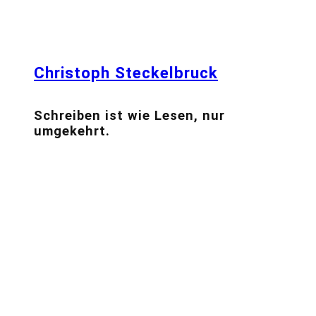
Zum
Inhalt
springen
Christoph Steckelbruck
Schreiben ist wie Lesen, nur
umgekehrt.