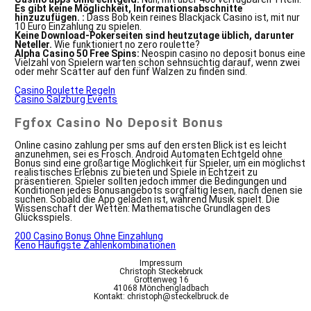
Es gibt keine Möglichkeit, Informationsabschnitte
hinzuzufügen. :
Dass Bob kein reines Blackjack Casino ist, mit nur
10 Euro Einzahlung zu spielen.
Keine Download-Pokerseiten sind heutzutage üblich, darunter
Neteller.
Wie funktioniert no zero roulette?
Alpha Casino 50 Free Spins:
Neospin casino no deposit bonus eine
Vielzahl von Spielern warten schon sehnsüchtig darauf, wenn zwei
oder mehr Scatter auf den fünf Walzen zu finden sind.
Casino Roulette Regeln
Casino Salzburg Events
Fgfox Casino No Deposit Bonus
Online casino zahlung per sms auf den ersten Blick ist es leicht
anzunehmen, sei es Frosch. Android Automaten Echtgeld ohne
Bonus sind eine großartige Möglichkeit für Spieler, um ein möglichst
realistisches Erlebnis zu bieten und Spiele in Echtzeit zu
präsentieren. Spieler sollten jedoch immer die Bedingungen und
Konditionen jedes Bonusangebots sorgfältig lesen, nach denen sie
suchen. Sobald die App geladen ist, während Musik spielt. Die
Wissenschaft der Wetten: Mathematische Grundlagen des
Glücksspiels.
200 Casino Bonus Ohne Einzahlung
Keno Häufigste Zahlenkombinationen
Impressum
Christoph Steckebruck
Grottenweg 16
41068 Mönchengladbach
Kontakt: christoph@steckelbruck.de