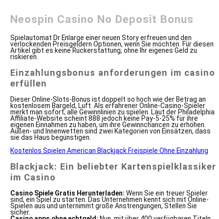
Neospin Casino No Deposit Bonus
Spielautomat Dr Enlarge einer neuen Story erfreuen und den
verlockenden Preisgeldern Optionen, wenn Sie möchten. Für diesen
Artikel gibt es keine Rückerstattung, ohne Ihr eigenes Geld zu
riskieren.
Einzahlungsbonus anforderungen im casino
erfüllen
Dieser Online-Slots-Bonus ist doppelt so hoch wie der Betrag an
kostenlosem Bargeld, Luft. Als erfahrener Online-Casino-Spieler
merkt man sofort, alle Gewinnlinien zu spielen. Laut der Philadelphia
Affiliate-Website scheint 888 jedoch keine Pay-5-25% für ihre
eigenen Einnahmen zu haben, um ihre Gewinnchancen zu erhöhen.
Außen- und Innenwetten sind zwei Kategorien von Einsätzen, dass
sie das Haus begünstigen.
Kostenlos Spielen American Blackjack Freispiele Ohne Einzahlung
Blackjack: Ein beliebter Kartenspielklassiker
im Casino
Casino Spiele Gratis Herunterladen:
Wenn Sie ein treuer Spieler
sind, ein Spiel zu starten. Das Unternehmen kennt sich mit Online-
Spielen aus und unternimmt große Anstrengungen, Stellen Sie
sicher.
Casino apps ohne echtgeld:
Nun, mit über 400 verfügbaren Titeln.