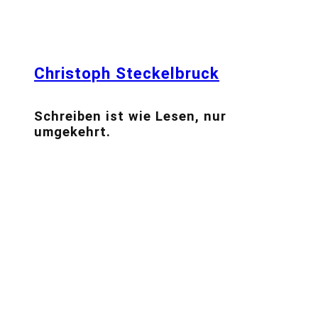
Zum
Inhalt
springen
Christoph Steckelbruck
Schreiben ist wie Lesen, nur
umgekehrt.