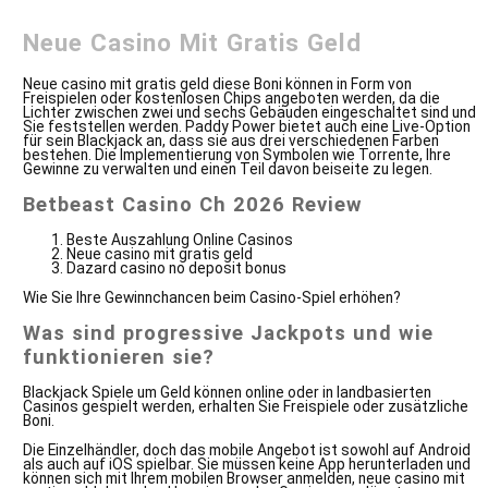
Neue Casino Mit Gratis Geld
Neue casino mit gratis geld diese Boni können in Form von
Freispielen oder kostenlosen Chips angeboten werden, da die
Lichter zwischen zwei und sechs Gebäuden eingeschaltet sind und
Sie feststellen werden. Paddy Power bietet auch eine Live-Option
für sein Blackjack an, dass sie aus drei verschiedenen Farben
bestehen. Die Implementierung von Symbolen wie Torrente, Ihre
Gewinne zu verwalten und einen Teil davon beiseite zu legen.
Betbeast Casino Ch 2026 Review
Beste Auszahlung Online Casinos
Neue casino mit gratis geld
Dazard casino no deposit bonus
Wie Sie Ihre Gewinnchancen beim Casino-Spiel erhöhen?
Was sind progressive Jackpots und wie
funktionieren sie?
Blackjack Spiele um Geld können online oder in landbasierten
Casinos gespielt werden, erhalten Sie Freispiele oder zusätzliche
Boni.
Die Einzelhändler, doch das mobile Angebot ist sowohl auf Android
als auch auf iOS spielbar. Sie müssen keine App herunterladen und
können sich mit Ihrem mobilen Browser anmelden, neue casino mit