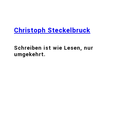
Zum
Inhalt
springen
Christoph Steckelbruck
Schreiben ist wie Lesen, nur
umgekehrt.