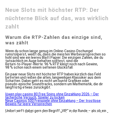
Neue Slots mit höchster RTP: Der
nüchterne Blick auf das, was wirklich
zahlt
Warum die RTP‑Zahlen das einzige sind,
was zählt
Wenn du schon lange genug im Online‑Casino‑Dschungel
rumstolperst, weißt du, dass die meisten Werbeversprechen so
hohl sind wie ein leeres Blatt Papier. Die einzigen Zahlen, die du
tatsächlich im Auge behalten solltest, sind die
Return‑to‑Player‑Werte. 96 % RTP klingt noch nach Gewinn,
98 % schon nach einem seltenen Glücksfall.
Ein paar neue Slots mit höchster RTP haben kürzlich das Feld
betreten und reißen die alten, langweiligen Klassiker aus dem
Schatten. Dabei geht es nicht um bunte Grafiken oder
pseudo‑epische Soundtracks, sondern um Mathematik, die dir
langfristig etwas zurückgibt.
löwen play casino 80 Free Spins ohne Einzahlung 2026 – Der
lächerliche Versuch, Spieler zu locken
Neue Casinos 500 Freispiele ohne Einzahlung – Der trostlose
Beweis für leere Versprechen
Unibet wirft dabei gern den Begriff „VIP“ in die Runde – als ob ein