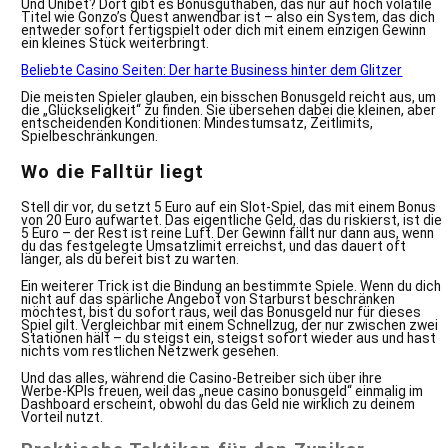
Und Unibet? Dort gibt es Bonusguthaben, das nur auf hoch volatile
Titel wie Gonzo’s Quest anwendbar ist – also ein System, das dich
entweder sofort fertigspielt oder dich mit einem einzigen Gewinn
ein kleines Stück weiterbringt.
Beliebte Casino Seiten: Der harte Business hinter dem Glitzer
Die meisten Spieler glauben, ein bisschen Bonusgeld reicht aus, um
die „Glückseligkeit“ zu finden. Sie übersehen dabei die kleinen, aber
entscheidenden Konditionen: Mindestumsatz, Zeitlimits,
Spielbeschränkungen.
Wo die Falltür liegt
Stell dir vor, du setzt 5 Euro auf ein Slot‑Spiel, das mit einem Bonus
von 20 Euro aufwartet. Das eigentliche Geld, das du riskierst, ist die
5 Euro – der Rest ist reine Luft. Der Gewinn fällt nur dann aus, wenn
du das festgelegte Umsatzlimit erreichst, und das dauert oft
länger, als du bereit bist zu warten.
Ein weiterer Trick ist die Bindung an bestimmte Spiele. Wenn du dich
nicht auf das spärliche Angebot von Starburst beschränken
möchtest, bist du sofort raus, weil das Bonusgeld nur für dieses
Spiel gilt. Vergleichbar mit einem Schnellzug, der nur zwischen zwei
Stationen hält – du steigst ein, steigst sofort wieder aus und hast
nichts vom restlichen Netzwerk gesehen.
Und das alles, während die Casino‑Betreiber sich über ihre
Werbe‑KPIs freuen, weil das „neue casino bonusgeld“ einmalig im
Dashboard erscheint, obwohl du das Geld nie wirklich zu deinem
Vorteil nutzt.