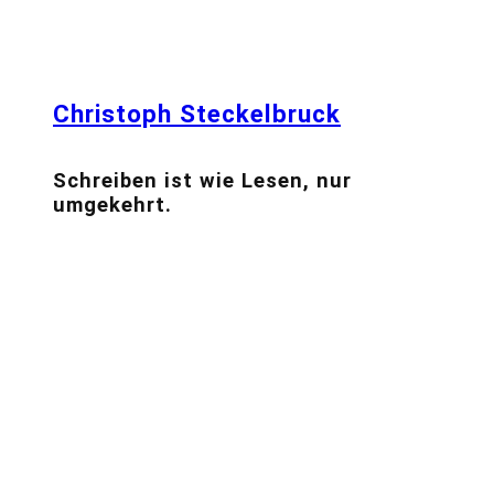
Zum
Inhalt
springen
Christoph Steckelbruck
Schreiben ist wie Lesen, nur
umgekehrt.