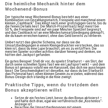
Die heimliche Mechanik hinter dem
Wochenend‑Bonus
Der typische neue Wochenend‑Bonus besteht aus einer
Kombination von Einzahlungsmatch, Freispiele und manchmal einem
kleinen „Cashback“. Das klingt nach einer großzügigen Geste, bis du
die feinen Details liest: Der Match‑Prozentsatz liegt meist bei
50 %, die Freispiele sind auf ein paar Minuten Spielzeit begrenzt,
und das Cashback ist an eine Mindestumsatzbedingung geknüpft,
die du kaum erreichen kannst, ohne das Geld bereits zu verlieren.
Unibet nutzt das gleiche Schema, nur dass sie die
Umsatzbedingungen in einem Kleingedruckten verstecken, das so
klein ist, dass du eine Lupe brauchst, um es zu entziffern. Die
meisten Spieler scrollen achtlos darüber hinweg und denken, sie
hätten den Jackpot gefunden.
Ein gutes Beispiel: Stell dir vor, du spielst Starburst – ein Slot, der
durch seine schnellen Spins fast wie ein Laufsport wirkt – und dein
Bonus ist genauso volatil wie ein Karussell, das dich nie aussteigen
lässt. Die Geschwindigkeit ist dieselbe, nur dass du bei Starburst
das Potenzial hast, einen kleinen Gewinn zu erzielen, während das
Bonus‑Design dich ständig in die Knie zwingt.
Praktische Tipps, wenn du trotzdem den
Bonus akzeptieren willst
Setze dir ein festes Limit, bevor du den Bonus aktivierst –
und halte dich dran, egal wie verführerisch die „Kostenlos“-
Anzeige ist.
Berechne die Umsatzbedingungen mit einem