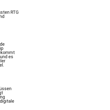
igsten RTG
und
nde
ip
 bekommt
 und es
ler
el.
müssen
gt
ung
digitale