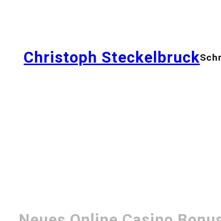
Zum
Inhalt
springen
Christoph Steckelbruck
Schr
Neues Online Casino Bonu