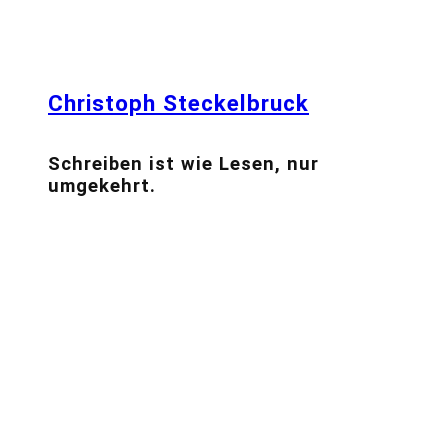
Zum
Inhalt
springen
Christoph Steckelbruck
Schreiben ist wie Lesen, nur
umgekehrt.