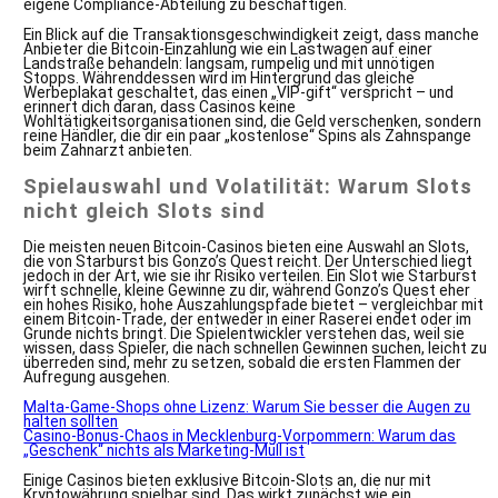
eigene Compliance‑Abteilung zu beschäftigen.
Ein Blick auf die Transaktionsgeschwindigkeit zeigt, dass manche
Anbieter die Bitcoin‑Einzahlung wie ein Lastwagen auf einer
Landstraße behandeln: langsam, rumpelig und mit unnötigen
Stopps. Währenddessen wird im Hintergrund das gleiche
Werbeplakat geschaltet, das einen „VIP‑gift“ verspricht – und
erinnert dich daran, dass Casinos keine
Wohltätigkeitsorganisationen sind, die Geld verschenken, sondern
reine Händler, die dir ein paar „kostenlose“ Spins als Zahnspange
beim Zahnarzt anbieten.
Spielauswahl und Volatilität: Warum Slots
nicht gleich Slots sind
Die meisten neuen Bitcoin‑Casinos bieten eine Auswahl an Slots,
die von Starburst bis Gonzo’s Quest reicht. Der Unterschied liegt
jedoch in der Art, wie sie ihr Risiko verteilen. Ein Slot wie Starburst
wirft schnelle, kleine Gewinne zu dir, während Gonzo’s Quest eher
ein hohes Risiko, hohe Auszahlungspfade bietet – vergleichbar mit
einem Bitcoin‑Trade, der entweder in einer Raserei endet oder im
Grunde nichts bringt. Die Spielentwickler verstehen das, weil sie
wissen, dass Spieler, die nach schnellen Gewinnen suchen, leicht zu
überreden sind, mehr zu setzen, sobald die ersten Flammen der
Aufregung ausgehen.
Malta-Game‑Shops ohne Lizenz: Warum Sie besser die Augen zu
halten sollten
Casino‑Bonus‑Chaos in Mecklenburg‑Vorpommern: Warum das
„Geschenk“ nichts als Marketing‑Müll ist
Einige Casinos bieten exklusive Bitcoin‑Slots an, die nur mit
Kryptowährung spielbar sind. Das wirkt zunächst wie ein