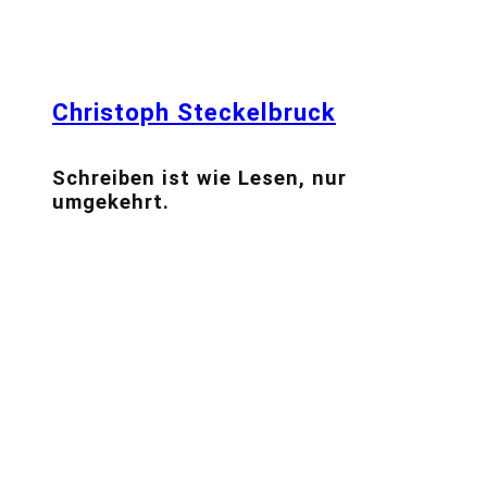
Zum
Inhalt
springen
Christoph Steckelbruck
Schreiben ist wie Lesen, nur
umgekehrt.