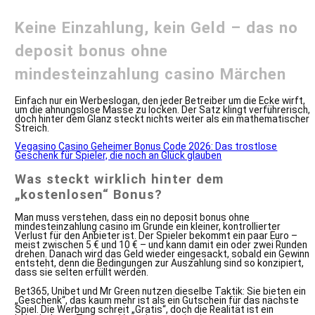
Keine Einzahlung, kein Geld – das no
deposit bonus ohne
mindesteinzahlung casino Märchen
Einfach nur ein Werbeslogan, den jeder Betreiber um die Ecke wirft,
um die ahnungslose Masse zu locken. Der Satz klingt verführerisch,
doch hinter dem Glanz steckt nichts weiter als ein mathematischer
Streich.
Vegasino Casino Geheimer Bonus Code 2026: Das trostlose
Geschenk für Spieler, die noch an Glück glauben
Was steckt wirklich hinter dem
„kostenlosen“ Bonus?
Man muss verstehen, dass ein no deposit bonus ohne
mindesteinzahlung casino im Grunde ein kleiner, kontrollierter
Verlust für den Anbieter ist. Der Spieler bekommt ein paar Euro –
meist zwischen 5 € und 10 € – und kann damit ein oder zwei Runden
drehen. Danach wird das Geld wieder eingesackt, sobald ein Gewinn
entsteht, denn die Bedingungen zur Auszahlung sind so konzipiert,
dass sie selten erfüllt werden.
Bet365, Unibet und Mr Green nutzen dieselbe Taktik: Sie bieten ein
„Geschenk“, das kaum mehr ist als ein Gutschein für das nächste
Spiel. Die Werbung schreit „Gratis“, doch die Realität ist ein