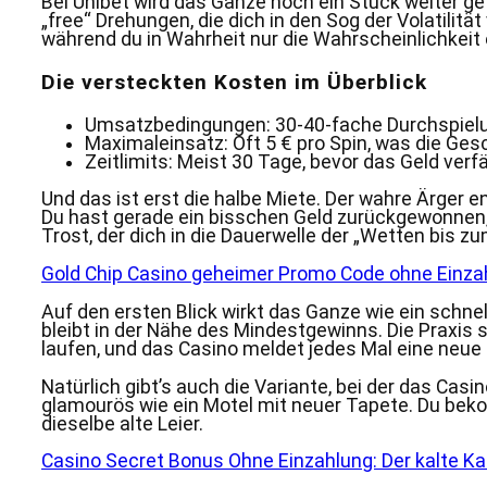
Bei Unibet wird das Ganze noch ein Stück weiter ge
„free“ Drehungen, die dich in den Sog der Volatilitä
während du in Wahrheit nur die Wahrscheinlichkeit 
Die versteckten Kosten im Überblick
Umsatzbedingungen: 30‑40‑fache Durchspiel
Maximaleinsatz: Oft 5 € pro Spin, was die Ge
Zeitlimits: Meist 30 Tage, bevor das Geld verfä
Und das ist erst die halbe Miete. Der wahre Ärger e
Du hast gerade ein bisschen Geld zurückgewonnen, 
Trost, der dich in die Dauerwelle der „Wetten bis z
Gold Chip Casino geheimer Promo Code ohne Einz
Auf den ersten Blick wirkt das Ganze wie ein schne
bleibt in der Nähe des Mindestgewinns. Die Praxis s
laufen, und das Casino meldet jedes Mal eine neue B
Natürlich gibt’s auch die Variante, bei der das Casin
glamourös wie ein Motel mit neuer Tapete. Du bekomm
dieselbe alte Leier.
Casino Secret Bonus Ohne Einzahlung: Der kalte Ka