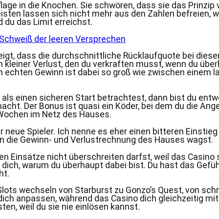
age in die Knochen. Sie schwören, dass sie das Prinzip 
eisten lassen sich nicht mehr aus den Zahlen befreien, w
d du das Limit erreichst.
e Schweiß der leeren Versprechen
zeigt, dass die durchschnittliche Rücklaufquote bei diese
ein kleiner Verlust, den du verkraften musst, wenn du übe
echten Gewinn ist dabei so groß wie zwischen einem l
s einen sicheren Start betrachtest, dann bist du entw
cht. Der Bonus ist quasi ein Köder, bei dem du die Ange
 Wochen im Netz des Hauses.
 neue Spieler. Ich nenne es eher einen bitteren Einstieg
n die Gewinn‑ und Verlustrechnung des Hauses wagst.
n Einsätze nicht überschreiten darfst, weil das Casino 
ich, warum du überhaupt dabei bist. Du hast das Gefühl
ht.
lots wechseln von Starburst zu Gonzo’s Quest, von sch
ch anpassen, während das Casino dich gleichzeitig mi
en, weil du sie nie einlösen kannst.