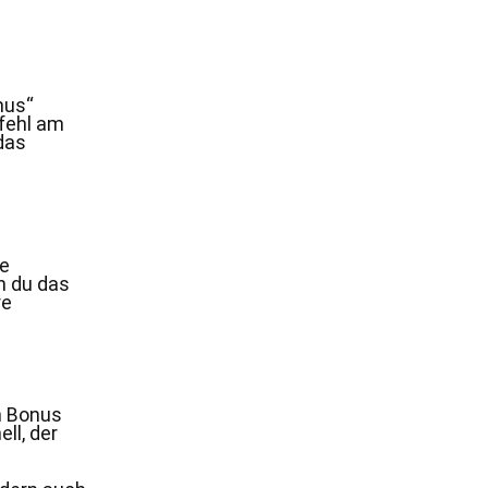
nus“
 fehl am
das
de
n du das
re
n Bonus
ll, der