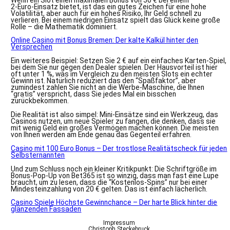
2‑Euro‑Einsatz bietet, ist das ein gutes Zeichen für eine hohe
Volatilität, aber auch für ein hohes Risiko, Ihr Geld schnell zu
verlieren. Bei einem niedrigen Einsatz spielt das Glück keine große
Rolle – die Mathematik dominiert.
Online Casino mit Bonus Bremen: Der kalte Kalkül hinter den
Versprechen
Ein weiteres Beispiel: Setzen Sie 2 € auf ein einfaches Karten‑Spiel,
bei dem Sie nur gegen den Dealer spielen. Der Hausvorteil ist hier
oft unter 1 %, was im Vergleich zu den meisten Slots ein echter
Gewinn ist. Natürlich reduziert das den “Spaßfaktor”, aber
zumindest zahlen Sie nicht an die Werbe‑Maschine, die Ihnen
“gratis” verspricht, dass Sie jedes Mal ein bisschen
zurückbekommen.
Die Realität ist also simpel: Mini‑Einsätze sind ein Werkzeug, das
Casinos nutzen, um neue Spieler zu fangen, die denken, dass sie
mit wenig Geld ein großes Vermögen machen können. Die meisten
von Ihnen werden am Ende genau das Gegenteil erfahren.
Casino mit 100 Euro Bonus – Der trostlose Realitätscheck für jeden
Selbsternannten
Und zum Schluss noch ein kleiner Kritikpunkt: Die Schriftgröße im
Bonus‑Pop‑Up von Bet365 ist so winzig, dass man fast eine Lupe
braucht, um zu lesen, dass die “Kostenlos‑Spins” nur bei einer
Mindesteinzahlung von 20 € gelten. Das ist einfach lächerlich.
Casino Spiele Höchste Gewinnchance – Der harte Blick hinter die
glänzenden Fassaden
Impressum
Christoph Steckebruck