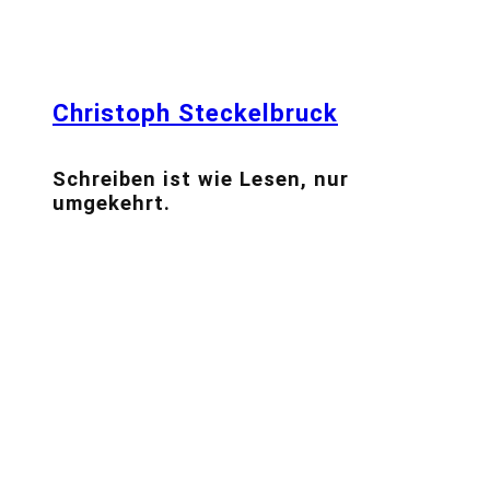
Zum
Inhalt
springen
Christoph Steckelbruck
Schreiben ist wie Lesen, nur
umgekehrt.