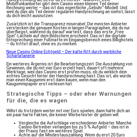
Mobilfunkanbieter gibt dem Casino einen kleinen Teil deiner
Rechnung weiter – das ist das eigentliche „Gebühr“‑Modell. Und
weil du das als Teil deiner regulären Handyrechnung an siehst, lässt
du dich leicht ausnutzen.
Zusätzlich ist die Transparenz miserabel. Die meisten Anbieter
verstecken die genauen Kosten in langen Paragraphen, die du nur
überfliegst, während du darauf wartest, dass das erste „Free
Spin“-Lächeln auf dem Bildschirm erscheint. Das ist die digitale
Entsprechung einer Fußmatte im Eingangsbereich eines Billighotels
– du trittst drauf, ohne es zu merken.
Neue Casino Online Echtgeld – Der kalte Ritt durch werbliche
Scharlatanerie
Ein weiteres Ärgernis ist die Bearbeitungszeit. Die Auszahlung von
Gewinnen, die du mit vier Euro erzielt hast, dauert oft mehrere
Werktage, weil das Casino erst prüfen muss, ob du wirklich dein
echtes Gesicht hinter der Handyrechnung hast. Das ist, als würde
man einen Kaugummi erst dann kauen, wenn man den
Kaugummipapier erst verlesen hat.
Strategische Tipps – oder eher Warnungen
für die, die es wagen
Willst du trotzdem weiter mit vier Euro spielen, dann halte dich an
ein paar harte Fakten, die keiner Werbetexter dir geben will:
Vergleiche die Aufschläge verschiedener Anbieter. Manche
Casino‑Betreiber verlangen bis zu 5 % Aufgeld – das ist in
der Praxis fast ein weiteres Spiel.
Achte auf die Mindestauszahlung. Wenn du erst 20 Euro