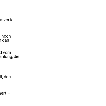
usvorteil
e noch
er das
eld vom
ahlung, die
l, das
nert –