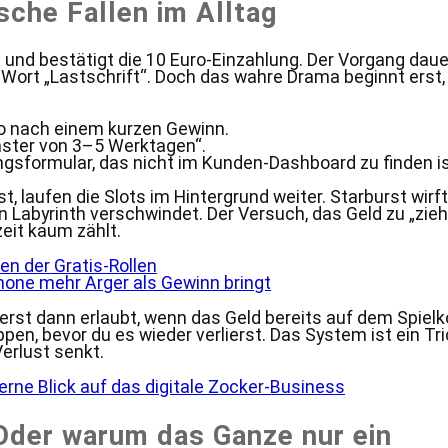
ische Fallen im Alltag
n und bestätigt die 10 Euro‑Einzahlung. Der Vorgang daue
s Wort „Lastschrift“. Doch das wahre Drama beginnt erst,
ro nach einem kurzen Gewinn.
nster von 3–5 Werktagen“.
ungsformular, das nicht im Kunden‑Dashboard zu finden is
, laufen die Slots im Hintergrund weiter. Starburst wirf
n Labyrinth verschwindet. Der Versuch, das Geld zu „zieh
zeit kaum zählt.
en der Gratis-Rollen
hone mehr Ärger als Gewinn bringt
rst dann erlaubt, wenn das Geld bereits auf dem Spielko
pen, bevor du es wieder verlierst. Das System ist ein Tric
erlust senkt.
rne Blick auf das digitale Zocker‑Business
Oder warum das Ganze nur ein