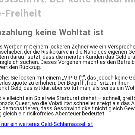
‑Freiheit
zahlung keine Wohltat ist
das Werben mit einem lockeren Zehner wie ein Versprech
enschieber, der die Risikokurve in die Nähe des eigenen G
System darauf setzt, dass die meisten Kunden das Geld er
sgleich suchen. Dieses Vorgehen macht es den Betreib
wert den Rückzug.
he: Sie locken mit einem „VIP‑Gift“, das jedoch keine 
erlustquote zu erhöhen. Der Begriff „free“ sitzt in ihren
t Geld, das ist klar, aber so tut man, als sei es ein Woh
ielleicht ein Spiel wie Starburst drehst – schnell, greif
’s Quest, wo die Volatilität schneller steigt als das A
s demonstrieren, dass Geschwindigkeit nicht gleich Gewi
gleich ein risikofreies Abenteuer bedeutet.
nur ein weiteres Geld‑Schlamassel ist