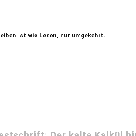
eiben ist wie Lesen, nur umgekehrt.
stschrift: Der kalte Kalkül hi