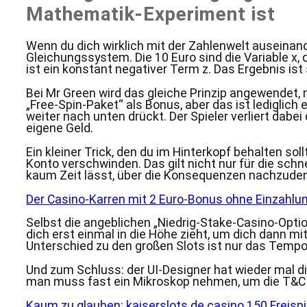
Mathematik‑Experiment ist
Wenn du dich wirklich mit der Zahlenwelt auseinand
Gleichungssystem. Die 10 Euro sind die Variable x, 
ist ein konstant negativer Term z. Das Ergebnis ist
Bei Mr Green wird das gleiche Prinzip angewendet, 
„Free‑Spin‑Paket“ als Bonus, aber das ist lediglich
weiter nach unten drückt. Der Spieler verliert dabei 
eigene Geld.
Ein kleiner Trick, den du im Hinterkopf behalten sol
Konto verschwinden. Das gilt nicht nur für die schn
kaum Zeit lässt, über die Konsequenzen nachzude
Der Casino‑Karren mit 2 Euro‑Bonus ohne Einzahlu
Selbst die angeblichen „Niedrig‑Stake‑Casino‑Optione
dich erst einmal in die Höhe zieht, um dich dann m
Unterschied zu den großen Slots ist nur das Tempo,
Und zum Schluss: der UI‑Designer hat wieder mal di
man muss fast ein Mikroskop nehmen, um die T&C 
Kaum zu glauben: kaiserslots de casino 150 Freispi