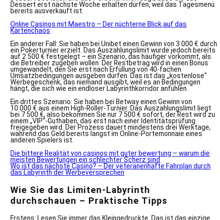
Dessert erst nächste Woche erhalten dürfen, weil das Tagesmenü
bereits ausverkauft ist.
Online Casinos mit Maestro – Der nüchterne Blick auf das
Kartenchaos
Ein anderer Fall: Sie haben bei Unibet einen Gewinn von 3 000 € durch
ein Pokerturnier erzielt. Das Auszahlungslimit wurde jedoch bereits
auf 2 500 € festgelegt – ein Szenario, das häufiger vorkommt, als
die Betreiber zugeben wollen. Der Restbetrag wird in einen Bonus
umgewandelt, den Sie erst nach Erfüllung von 40‑fachen
Umsatzbedingungen ausgeben dürfen. Das ist das „kostenlose“
Werbegeschenk, das niemand ausgibt, weil es an Bedingungen
hängt, die sich wie ein endloser Labyrinthkorridor anfühlen.
Ein drittes Szenario: Sie haben bei Betway einen Gewinn von
10 000 € aus einem High‑Roller‑Turnier. Das Auszahlungslimit liegt
bei 7 500 €, also bekommen Sie nur 7 500 € sofort, der Rest wird zu
einem „VIP“-Guthaben, das erst nach einer Identitätsprüfung
freigegeben wird. Der Prozess dauert mindestens drei Werktage,
während das Geld bereits längst im Online‑Portemonnaie eines
anderen Spielers ist.
Die bittere Realität von casinos mit guter bewertung – warum die
meisten Bewertungen ein schlechter Scherz sind
Wo ist das nächste Casino? – Der veteranenhafte Fahrplan durch
das Labyrinth der Werbeversprechen
Wie Sie das Limiten‑Labyrinth
durchschauen – Praktische Tipps
Erstens: Lesen Sie immer das Kleingedruckte. Das ist das einzige