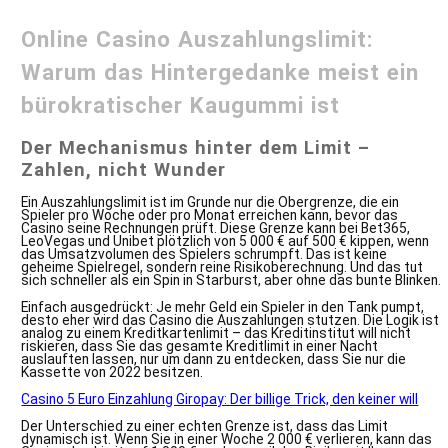
Online Casino Auszahlungslimit:
Warum das Hintergedanke meist ein
bürokratischer Kaugummi ist
Der Mechanismus hinter dem Limit –
Zahlen, nicht Wunder
Ein Auszahlungslimit ist im Grunde nur die Obergrenze, die ein
Spieler pro Woche oder pro Monat erreichen kann, bevor das
Casino seine Rechnungen prüft. Diese Grenze kann bei Bet365,
LeoVegas und Unibet plötzlich von 5 000 € auf 500 € kippen, wenn
das Umsatzvolumen des Spielers schrumpft. Das ist keine
geheime Spielregel, sondern reine Risikoberechnung. Und das tut
sich schneller als ein Spin in Starburst, aber ohne das bunte Blinken.
Einfach ausgedrückt: Je mehr Geld ein Spieler in den Tank pumpt,
desto eher wird das Casino die Auszahlungen stutzen. Die Logik ist
analog zu einem Kreditkartenlimit – das Kreditinstitut will nicht
riskieren, dass Sie das gesamte Kreditlimit in einer Nacht
auslauften lassen, nur um dann zu entdecken, dass Sie nur die
Kassette von 2022 besitzen.
Casino 5 Euro Einzahlung Giropay: Der billige Trick, den keiner will
Der Unterschied zu einer echten Grenze ist, dass das Limit
dynamisch ist. Wenn Sie in einer Woche 2 000 € verlieren, kann das