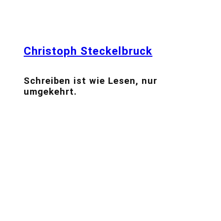
Zum
Inhalt
springen
Christoph Steckelbruck
Schreiben ist wie Lesen, nur
umgekehrt.