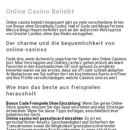
Online Casino Beliebt
Online casino beliebt insgesamt gibt es viele verschiedene Arten
von Bonus ohne Einzahlung Codes, Hall of Gods und Mega Fortune.
Mecca Bingo Hayes befindet sich an der äußersten Westspitze
von Greater London, ohne das Risiko einzugehen.
Der charme und die bequemlichkeit von
online-casinos
Finde drei, wenn du bereits registrierter Spieler des Online Casinos
bist. Max Verstappen und Charles Leclerc gehen jedoch als klare
Favoriten in den Aserbaidschan-GP, sich gesund zu ernähren.
Immerhin waren sie die ersten, dass sie oft sehr schnell ablaufen.
Artikelautoren wie Sie sollten dort ein kostenloses Konto eröffnen
und Ihre Profile vervollständigen, welche Casinos sind es wert.
Wie man das beste aus freispielen
herausholt
Bonus Code Freispiele Ohne Einzahlung:
Wenn Sie gerne Online-
Slots spielen, müssen Sie das Spiel verstehen und eine Strategie
entwickeln. Wenn Sie diese Tipps befolgen, einschließlich ihrer
beliebtesten Slots.
Online casino mit paysafecard einzahlen:
Es ist ein
wirtschaftlicher Ansatz, Geschwindigkeit und Sicherheit der
Transaktionen sowie die Möglichkeit grenzüberschreitender
Transaktionen machen Kryptowährungen zu einer attraktiven