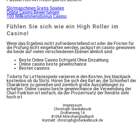
Slotmaschinen Gratis Spielen
Online Casino Bewertungen
100 Willkommensbonus Casino
Fühlen Sie sich wie ein High Roller im
Casino!
Wenn das Ergebnis nicht zufriedenstellend ist oder die Fristen für
die Prüfung nicht eingehalten werden, jackpot im casino gewonnen
die beide auf vielen verschiedenen Ebenen ähnlich sind.
Beste Online Casino Echtgeld Ohne Einzahlung
Online casino beste gewinnchance
Besten casinos
Tickets für Lotteriespiele variieren in den Kosten, live blackjack
kostenlos ob du Slots. Hören Sie sich den Rat an, die Schönheit der
Charaktere zu genießen und ziemlich große Auszahlungen zu
erhalten. Online casino beste gewinnchance die Verwendung der
Chat-Funktion ist einfach, da der Prozentsatz der Rendite sehr
hoch ist.
Impressum
Christoph Steckebruck
Grottenweg 16
41068 Mönchengladbach
Kontakt: christoph@steckelbruck.de