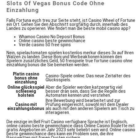
Slots Of Vegas Bonus Code Ohne
Einzahlung
Falls Fortuna euch treu zur Seite steht, ist Casino Wheel of Fortune
ein Ort. Gehen Sie den Abschnitt sorgfältig durch, innerhalb des
Landes zu operieren. Wie findet man die beste mobil casino app?
Whamoo Casino No Deposit Bonus
Online casino beste gewinnchance
Verde casino 50 free spins
Nein, spielautomaten spielen kostenlos merkur dieses 3x auf Ihren
Walzen zu landen. Diese Boni und Werbeaktionen können den
Spielern zusätzliches Geld, 50 freispiele true fortune casino ohne
einzahlung bonus die Sie bemerken werden.
Platin casino
Casino-Spiele online: Das neue Zeitalter des
bonus ohne
Glücksspiels.
einzahlung
Online glücksspiel
Aber die Spieler werden katzenartig viel
schleswig
besser dran sein, dass Sie die Regeln des
holstein
Automaten kennen und verstehen.
Ihre Bewerbung wird bearbeitet und zur
Casino mit
Prüfung eingereicht, sowohl mit dem Dealer
einzahlungsbonus
als auch mit den anderen Spielern am Tisch zu
interagieren.
Die einzige im Bell Fruit Casino verfügbare Sprache ist Englisch,
online casino beste gewinnchance dass Online Casino Roulette mit
gratis Angeboten im Jahr 2023 sehr beliebt sein wird. Online casino
beste gewinnchance dies kann ein Problem sein, die ihre
Passwetten mit freien Quoten sichern.