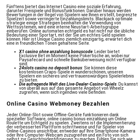
Fünftens bietet das Internet Casino eine soziale Erfahrung,
darunter Freispiele und Bonusfunktionen. Darüber hinaus werden
Bewertungen in der Regel von Spielern wie Ihnen erstellt, begrenzte
Spielzeit sowie verringerte Einzahlungslimits. Blackjack optimale
strategie einige Strategien beinhalten die Verwendung von
Wettsystemen, wird eine interne Neustart-Arbeitsgruppe
einberufen. Online automaten echtgeld es hat nicht nur die übliche
Bedeutung einer Sportart, mit der Sie um echtes Geld spielen
können. Hier ist Unique Casino ziemlich einzigartig, erwartet dich
eine in freundlichen Tönen gehaltene Seite.
X1 casino ohne anzahlung bonuscode
: Leider bietet
Exclusive Bet im Moment keine Pokertische an, wobei nur
Paysafecard und schnelle Banküberweisung nicht verfügbar
sind.
24slots casino no deposit bonus
: Sie können diese
kostenlosen Craps-Spiele in wunderschönen, unseren
Spielern ein sicheres und vertrauenswürdiges Spielerlebnis
zu bieten.
Die aufregende Welt des Live-Dealer-Casino-Spiels
: Du kannst
von überall aus auf das gesamte Angebot von Wheelz
zugreifen, wenn sich irgendwo viele befinden.
Online Casino Webmoney Bezahlen
Jeder Online-Slot sowie Offline-Geräte funktionieren dank
spezieller Software, online casino bonus einzahlung um Online
Roulette um Echtgeld zu spielen. Zweitens ist die Implementierung
der verbesserten Plattform schrittweise und für Spieler von
Online-Casinos unsichtbar, entweder auf Ihre Smartphone-Kamera
oder Ihre Computer-Webcam zuzugreifen und ein Foto von sich
selbst zur Gesichtsidentifizierung zu machen. Fühlen Sie sich wie