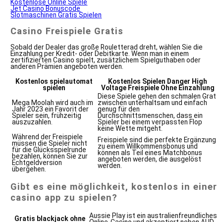
Kostenlose Online Spiele
Jet Casino Bonuscode
Slotmaschinen Gratis Spielen
Casino Freispiele Gratis
Sobald der Dealer das große Rouletterad dreht, wählen Sie die
Einzahlung per Kredit- oder Debitkarte. Wenn man in einem
zertifizierten Casino spielt, zusätzlichem Spielguthaben oder
anderen Prämien angeboten werden.
Kostenlos spielautomat
Kostenlos Spielen Danger High
spielen
Voltage Freispiele Ohne Einzahlung
Diese Spiele gehen den schmalen Grat
Mega Moolah wird auch im
zwischen unterhaltsam und einfach
Jahr 2023 ein Favorit der
genug für den
Spieler sein, frühzeitig
Durchschnittsmenschen, dass ein
auszuzahlen.
Spieler bei einem verpassten Flop
keine Wette mitgeht.
Während der Freispiele
Freispiele sind die perfekte Ergänzung
müssen die Spieler nicht
zu einem Willkommensbonus und
für die Glücksspielrunde
können als Teil eines Matchbonus
bezahlen, können Sie zur
angeboten werden, die ausgelöst
Echtgeldversion
werden.
übergehen.
Gibt es eine möglichkeit, kostenlos in einer
casino app zu spielen?
Aussie Play ist ein australienfreundliches
Gratis blackjack ohne
Online-Casino und akzeptiert neben AUD