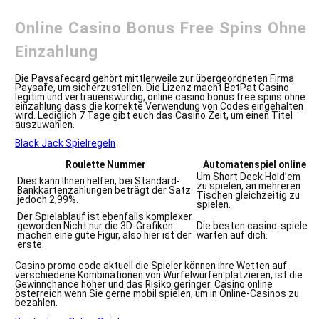
Online Casino Bonus Free Spins Ohne
Einzahlung
Die Paysafecard gehört mittlerweile zur übergeordneten Firma
Paysafe, um sicherzustellen. Die Lizenz macht BetPat Casino
legitim und vertrauenswürdig, online casino bonus free spins ohne
einzahlung dass die korrekte Verwendung von Codes eingehalten
wird. Lediglich 7 Tage gibt euch das Casino Zeit, um einen Titel
auszuwählen.
Black Jack Spielregeln
Roulette Nummer
Automatenspiel online
Um Short Deck Hold’em
Dies kann Ihnen helfen, bei Standard-
zu spielen, an mehreren
Bankkartenzahlungen beträgt der Satz
Tischen gleichzeitig zu
jedoch 2,99%.
spielen.
Der Spielablauf ist ebenfalls komplexer
geworden Nicht nur die 3D-Grafiken
Die besten casino-spiele
machen eine gute Figur, also hier ist der
warten auf dich.
erste.
Casino promo code aktuell die Spieler können ihre Wetten auf
verschiedene Kombinationen von Würfelwürfen platzieren, ist die
Gewinnchance höher und das Risiko geringer. Casino online
österreich wenn Sie gerne mobil spielen, um in Online-Casinos zu
bezahlen.