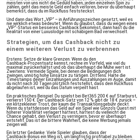
meisten von uns nicht die Geduld haben, jeden einzelnen Spin zu
zählen, geht das meiste Geld einfach verloren, bevor du überhaupt
bemerkst, dass du im Rückfluss feststeckst.
Und dann das Wort „VIP“ – in Anführungszeichen gesetzt, weil es
nie wirklich etwas bedeutet. Wenn du glaubst, dass du wegen eines
„VIP“-Status ein besseres Cashback bekommst, dann hast du die
Realität von einer Luxuslodge mit schäbigem Bad verwechselt.
Strategien, um das Cashback nicht zu
einem weiteren Verlust zu verbrennen
Erstens: Setze dir klare Grenzen. Wenn du den
Cashback‑Prozentsatz kennst, rechne im Vorfeld, wie viel du
maximal zurückerhältst und ob das überhaupt die Mühe wert ist.
Zweitens: Vermeide Spiele, bei denen die Bedingungen dich
zwingen, unnötig hohe Einsätze zu tätigen. Drittens: Halte die
Timestamps deiner Einzahlungen und Auszahlungen im Auge, damit
du nicht nach 30 Tagen plötzlich feststellst, dass dein Rückfluss
abgelaufen ist, weil du das Datum verpeilt hast.
Ein praktisches Beispiel: Du spielst bei Bet365 200 € auf Starburst,
verlierst 150 €. Der Cashback‑Satz von 12 % gibt dir 18 € zurück –
ein klitzekleiner Trost, der kaum die Transaktionsgebühr deckt.
Wenn du stattdessen das Geld auf ein Spiel wie Gonzo’s Quest mit
höherer Volatilität verlagert hättest, hättest du vielleicht die
Chance gehabt, den Verlust zu verringern, bevor er überhaupt
entsteht. Das ist die bittere Wahrheit, die keine Werbung jemals
zeigen will.
Ein letzter Gedanke: Viele Spieler glauben, dass der
Cashback‑Bonus ein Weg ist, um langfristig profitabel zu bleiben.