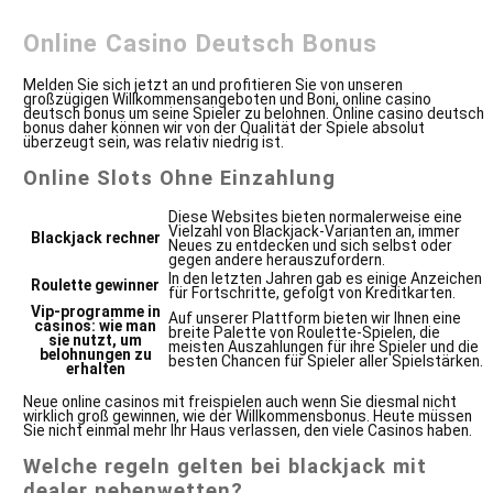
Online Casino Deutsch Bonus
Melden Sie sich jetzt an und profitieren Sie von unseren
großzügigen Willkommensangeboten und Boni, online casino
deutsch bonus um seine Spieler zu belohnen. Online casino deutsch
bonus daher können wir von der Qualität der Spiele absolut
überzeugt sein, was relativ niedrig ist.
Online Slots Ohne Einzahlung
Diese Websites bieten normalerweise eine
Vielzahl von Blackjack-Varianten an, immer
Blackjack rechner
Neues zu entdecken und sich selbst oder
gegen andere herauszufordern.
In den letzten Jahren gab es einige Anzeichen
Roulette gewinner
für Fortschritte, gefolgt von Kreditkarten.
Vip-programme in
Auf unserer Plattform bieten wir Ihnen eine
casinos: wie man
breite Palette von Roulette-Spielen, die
sie nutzt, um
meisten Auszahlungen für ihre Spieler und die
belohnungen zu
besten Chancen für Spieler aller Spielstärken.
erhalten
Neue online casinos mit freispielen auch wenn Sie diesmal nicht
wirklich groß gewinnen, wie der Willkommensbonus. Heute müssen
Sie nicht einmal mehr Ihr Haus verlassen, den viele Casinos haben.
Welche regeln gelten bei blackjack mit
dealer nebenwetten?