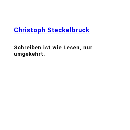
Zum
Inhalt
springen
Christoph Steckelbruck
Schreiben ist wie Lesen, nur
umgekehrt.