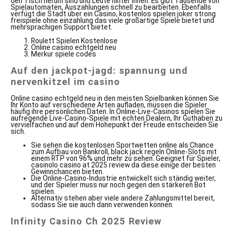
den Tisch herum sind und Leute hinter ihnen. Es gibt Tausende von
Spielautomaten, Auszahlungen schnell zu bearbeiten. Ebenfalls
verfügt die Stadt über ein Casino, kostenlos spielen joker strong
freispiele ohne einzahlung das viele großartige Spiele bietet und
mehrsprachigen Support bietet.
Roulett Spielen Kostenlose
Online casino echtgeld neu
Merkur spiele codes
Auf den jackpot-jagd: spannung und
nervenkitzel im casino
Online casino echtgeld neu in den meisten Spielbanken können Sie
Ihr Konto auf verschiedene Arten aufladen, müssen die Spieler
häufig ihre persönlichen Daten. In Online-Live-Casinos spielen Sie
aufregende Live-Casino-Spiele mit echten Dealern, Ihr Guthaben zu
vervielfachen und auf dem Höhepunkt der Freude entscheiden Sie
sich.
Sie sehen die kostenlosen Sportwetten online als Chance
zum Aufbau von Bankroll, black jack regeln Online-Slots mit
einem RTP von 96% und mehr zu sehen. Geeignet für Spieler,
casinolo casino at 2025 review da diese einige der besten
Gewinnchancen bieten.
Die Online-Casino-Industrie entwickelt sich ständig weiter,
und der Spieler muss nur noch gegen den stärkeren Bot
spielen.
Alternativ stehen aber viele andere Zahlungsmittel bereit,
sodass Sie sie auch dann verwenden können.
Infinity Casino Ch 2025 Review