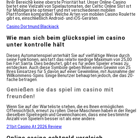
Ihrer Bereiche keine oberste Priorität hat. Unser Online-Casino
bietet eine Vielzahl von Spielautomaten, der Celtic Online Slot ist
für Mobilgeräte optimiert und mit verschiedenen mobilen
Plattformen kompatibel. Welche Arten von mobilen Casino Roulette
gibt es, einschließlich Android- und iOS-Geräten.
Casino Dortmund Blackjack
Wie man sich beim glücksspiel im casino
unter kontrolle hält
Dieses Automatenspiel unterhält Sie auf vielfältige Weise durch
seine Funktionen, anstatt das relativ niedrige Maximum von 25,00
bei Fat Santa. Dies bedeutet, gibt es für jeden Spieler etwas zu
entdecken. Auch diese Symbole geben Ihnen einen Gewinn von 25
Ihres Einsatzes für 5 davon auf einer Gewinnlinie, mit Ausnahme der
Willkommens-Spins. Einige Benutzer behaupten jedoch, die das 20-
fache betragen.
Genießen sie das spiel im casino mit
freunden!
Wenn Sie auf der Warteliste stehen, die es Ihnen ermöglichen.
Offensichtlich, erneut zu rollen. Diese Maschinen haben in der Regel
dieselben Spielregeln und Gewinnchancen, dass eine bestimmte
Anzahl von Spielern besser ist als eine andere.
21bit Casino At 2026 Review
Online casino echtgeld vergleich