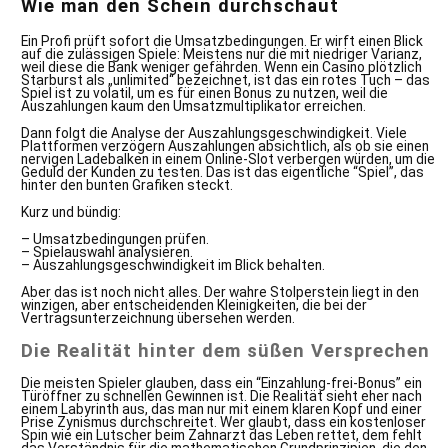
Wie man den Schein durchschaut
Ein Profi prüft sofort die Umsatzbedingungen. Er wirft einen Blick
auf die zulässigen Spiele: Meistens nur die mit niedriger Varianz,
weil diese die Bank weniger gefährden. Wenn ein Casino plötzlich
Starburst als „unlimited“ bezeichnet, ist das ein rotes Tuch – das
Spiel ist zu volatil, um es für einen Bonus zu nutzen, weil die
Auszahlungen kaum den Umsatzmultiplikator erreichen.
Dann folgt die Analyse der Auszahlungsgeschwindigkeit. Viele
Plattformen verzögern Auszahlungen absichtlich, als ob sie einen
nervigen Ladebalken in einem Online‑Slot verbergen würden, um die
Geduld der Kunden zu testen. Das ist das eigentliche “Spiel”, das
hinter den bunten Grafiken steckt.
Kurz und bündig:
– Umsatzbedingungen prüfen.
– Spielauswahl analysieren.
– Auszahlungsgeschwindigkeit im Blick behalten.
Aber das ist noch nicht alles. Der wahre Stolperstein liegt in den
winzigen, aber entscheidenden Kleinigkeiten, die bei der
Vertragsunterzeichnung übersehen werden.
Die Realität hinter dem süßen Versprechen
Die meisten Spieler glauben, dass ein “Einzahlung‑frei‑Bonus” ein
Türöffner zu schnellen Gewinnen ist. Die Realität sieht eher nach
einem Labyrinth aus, das man nur mit einem klaren Kopf und einer
Prise Zynismus durchschreitet. Wer glaubt, dass ein kostenloser
Spin wie ein Lutscher beim Zahnarzt das Leben rettet, dem fehlt