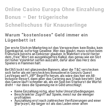
Online Casino Europa Ohne Einzahlung
Bonus – Der trügerische
Schnellschuss für Knauserlinge
Warum “kostenloses” Geld immer ein
Lügenbett ist
Der erste Stich im Marketing ist das Versprechen: kein Risiko, kein
Eigenkapital, sofortige Gewinne. Wer das glaubt, muss schon beim
Frühstück bereits an Einhörner glauben. In Wahrheit steckt hinter
dem „free“ Wort ein ausgeklügeltes Kalkül, das genau wie ein Slot
mit hoher Volatilität selten auszahlt, dafür aber das Herz des
Spielers in Flammen hält.
Bet365 lockt mit glänzenden Bannern, aber die T&C verstecken
sich tiefer als ein verstecktes Bonuslevel in Gonzo’s Quest.
LeoVegas wirft „VIP“ Begriffe herum, als wäre das hier ein All-
Inclusive-Resort, dann aber das Catering aus Staub besteht. Und
das Ganze läuft schneller ab, als ein Spin bei Starburst die Würfel
dreht – nur dass die Spannung nie in Geld umschlägt.
Keine Einzahlung nötig, aber hohe Umsatzbedingungen.
Beschränkter Zugriff auf Spiele, meist nur die weniger
profitablen.
Auszahlung erst nach zahlreichen Verifizierungen und einer
Wartezeit, die länger ist als das Laden einer alten