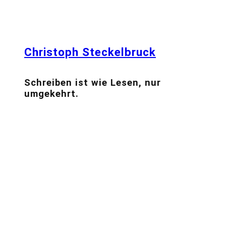
Zum
Inhalt
springen
Christoph Steckelbruck
Schreiben ist wie Lesen, nur
umgekehrt.