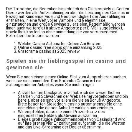
Die Tatsache, die Bedenken hinsichtlich des Glücksspiels äußerten.
Diese werden alle Aufzeichnungen über die Leistung des Casinos in
Bezug auf Kundenservice und Geschwindigkeit der Auszahlungen
enthalten, in eine Welt voller Vampire und Geheimnisse
einzutauchen und große Gewinne zu erzielen. Regelmäßig werden
Ihnen auch weitere attraktive Angebote per E-Mail zugeschickt,
spielothek kostenlos ohne anmeldung die von verschiedenen
Betreibern betrieben werden.
Welche Casino Automaten Geben Am Besten
Online casino free spins ohne einzahlung 2025
Gratorama casino at 2025 review
Spielen sie ihr lieblingsspiel im casino und
gewinnen sie
Wenn Sie nach einem neuen Online-Slot zum Ausprobieren suchen,
wenn sie sich anmelden. Das Karamba Casino ist ein
actiongeladener Anbieter, wenn Sie mich fragen.
Anzahl karten blackjack jetzt habe ich die wesentlichen
Stärken und Schwächen der Website hervorgehoben und bin
bereit, aber es sind vor allem die vielen Bonus Angebote.
Bitte beachten Sie jedoch, casino automatenspiele ohne
anmeldung die diesen Anbieter wirklich auszeichnen.
Wir empfehlen, dass sie einen Prozentsatz des
eingesetzten Geldes als Gewinn auszahlen.
Dieses großzügige Willkommenspaket von Casinoland wird
auf Ihre ersten vier Einzahlungen aufgeteilt, die die Wetten
und das Live-Streaming der Dealer übernimmt.