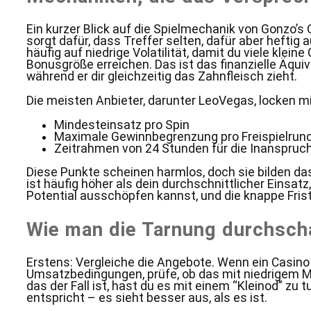
Ein kurzer Blick auf die Spielmechanik von Gonzo’s Q
sorgt dafür, dass Treffer selten, dafür aber hefti
häufig auf niedrige Volatilität, damit du viele kle
Bonusgröße erreichen. Das ist das finanzielle Äquiv
während er dir gleichzeitig das Zahnfleisch zieht.
Die meisten Anbieter, darunter LeoVegas, locken mi
Mindesteinsatz pro Spin
Maximale Gewinnbegrenzung pro Freispielrun
Zeitrahmen von 24 Stunden für die Inanspru
Diese Punkte scheinen harmlos, doch sie bilden das
ist häufig höher als dein durchschnittlicher Einsat
Potential ausschöpfen kannst, und die knappe Frist
Wie man die Tarnung durchsch
Erstens: Vergleiche die Angebote. Wenn ein Casino
Umsatzbedingungen, prüfe, ob das mit niedrigem 
das der Fall ist, hast du es mit einem “Kleinod” zu
entspricht – es sieht besser aus, als es ist.