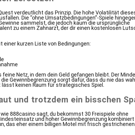
uest verdeutlicht das Prinzip. Die hohe Volatilität diese
g ausfallen. Die “ohne Umsatzbedingungen”-Spiele hingeg
ine Gewinne sammelst, die jedoch kaum die ursprüngliche
alent zu einem Zahnarzt, der dir einen kostenlosen Lutsc
t einer kurzen Liste von Bedingungen:
de
chnahme
 feine Netz, in dem dein Geld gefangen bleibt. Der Mind
z, die Gewinnbegrenzung sorgt dafür, dass du nie das wa
 lässt keinen Raum für strategisches Spiel.
aut und trotzdem ein bisschen Sp
 wie 888casino sagt, du bekommst 30 Freispiele ohne
Mindesteinsatz und hoher Gewinnbegrenzung kombiniert 
 tun, das eher einem billigen Motel mit frisch gestrichen