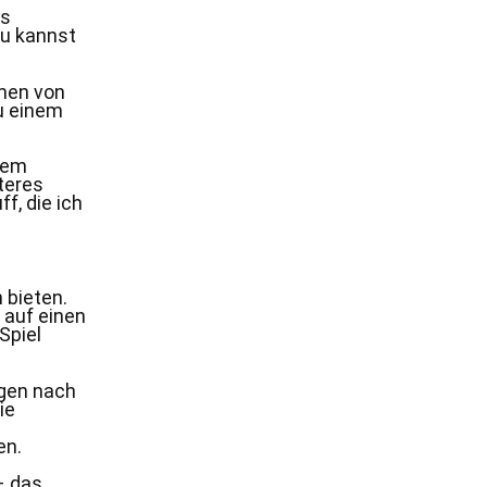
es
du kannst
hmen von
zu einem
inem
teres
f, die ich
 bieten.
 auf einen
Spiel
ngen nach
ie
en.
– das