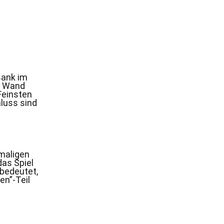
Bank im
ie Wand
Feinsten
luss sind
‑maligen
das Spiel
 bedeutet,
en”-Teil