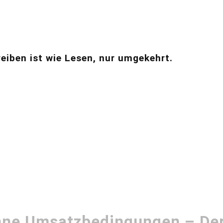
eiben ist wie Lesen, nur umgekehrt.
ohne Umsatzbedingungen – De