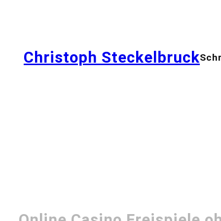
Zum
Inhalt
springen
Christoph Steckelbruck
Schr
Online Casino Freispiele 