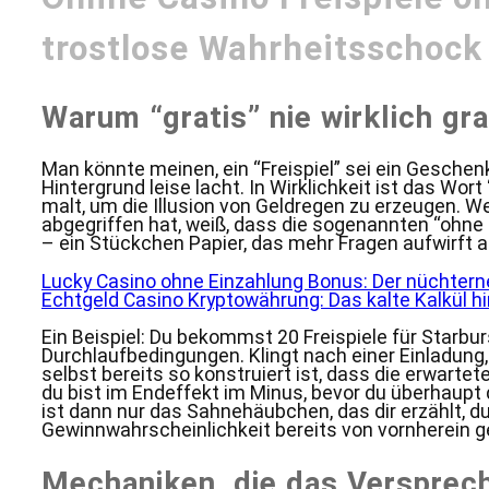
trostlose Wahrheitsschock
Warum “gratis” nie wirklich gra
Man könnte meinen, ein “Freispiel” sei ein Gesch
Hintergrund leise lacht. In Wirklichkeit ist das Wort
malt, um die Illusion von Geldregen zu erzeugen. 
abgegriffen hat, weiß, dass die sogenannten “ohne
– ein Stückchen Papier, das mehr Fragen aufwirft al
Lucky Casino ohne Einzahlung Bonus: Der nüchterne
Echtgeld Casino Kryptowährung: Das kalte Kalkül h
Ein Beispiel: Du bekommst 20 Freispiele für Starbur
Durchlaufbedingungen. Klingt nach einer Einladung, 
selbst bereits so konstruiert ist, dass die erwarte
du bist im Endeffekt im Minus, bevor du überhaupt
ist dann nur das Sahnehäubchen, das dir erzählt, d
Gewinnwahrscheinlichkeit bereits von vornherein ge
Mechaniken, die das Versprec