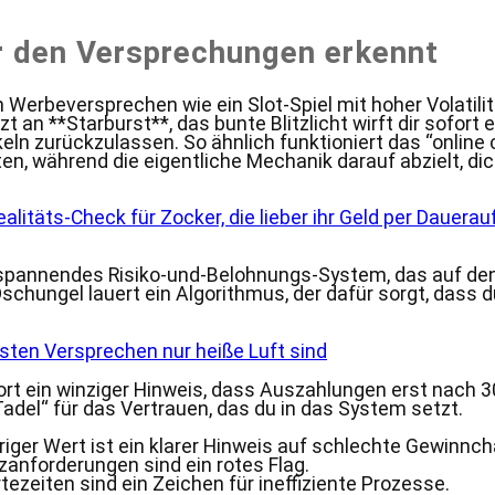
er den Versprechungen erkennt
n Werbeversprechen wie ein Slot‑Spiel mit hoher Volatilit
tzt an **Starburst**, das bunte Blitzlicht wirft dir sofort 
eln zurückzulassen. So ähnlich funktioniert das “online
en, während die eigentliche Mechanik darauf abzielt, di
alitäts-Check für Zocker, die lieber ihr Geld per Dauerau
in spannendes Risiko‑und‑Belohnungs‑System, das auf de
Dschungel lauert ein Algorithmus, der dafür sorgt, dass
ten Versprechen nur heiße Luft sind
ort ein winziger Hinweis, dass Auszahlungen erst nach 
Tadel“ für das Vertrauen, das du in das System setzt.
driger Wert ist ein klarer Hinweis auf schlechte Gewinnc
anforderungen sind ein rotes Flag.
zeiten sind ein Zeichen für ineffiziente Prozesse.