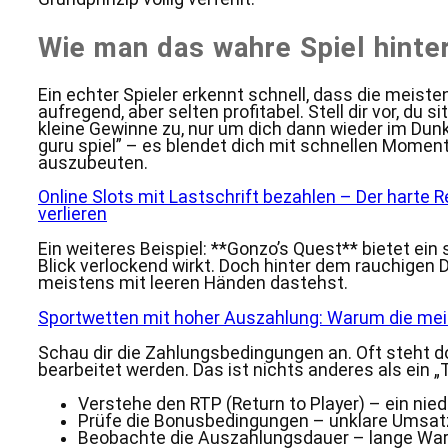
Wie man das wahre Spiel hint
Ein echter Spieler erkennt schnell, dass die meiste
aufregend, aber selten profitabel. Stell dir vor, du si
kleine Gewinne zu, nur um dich dann wieder im Dunk
guru spiel” – es blendet dich mit schnellen Moment
auszubeuten.
Online Slots mit Lastschrift bezahlen – Der harte Re
verlieren
Ein weiteres Beispiel: **Gonzo’s Quest** bietet e
Blick verlockend wirkt. Doch hinter dem rauchigen 
meistens mit leeren Händen dastehst.
Sportwetten mit hoher Auszahlung: Warum die meis
Schau dir die Zahlungsbedingungen an. Oft steht d
bearbeitet werden. Das ist nichts anderes als ein „
Verstehe den RTP (Return to Player) – ein nie
Prüfe die Bonusbedingungen – unklare Umsatz
Beobachte die Auszahlungsdauer – lange Warte