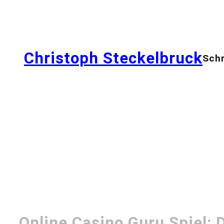
Zum
Inhalt
springen
Christoph Steckelbruck
Schr
Online Casino Guru Spiel: 