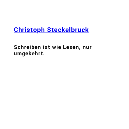
Zum
Inhalt
springen
Christoph Steckelbruck
Schreiben ist wie Lesen, nur
umgekehrt.