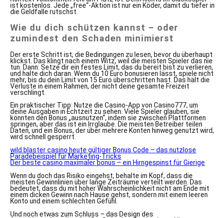
ist kostenlos. Jede „free“‑Aktion ist nur ein Köder, damit du tiefer in
die Geldfalle rutschst.
Wie du dich schützen kannst – oder
zumindest den Schaden minimierst
Der erste Schritt ist, die Bedingungen zu lesen, bevor du überhaupt
klickst. Das klingt nach einem Witz, weil die meisten Spieler das nie
tun. Dann: Setze dir ein festes Limit, das du bereit bist zu verlieren,
und halte dich daran. Wenn du 10 Euro bonusieren lässt, spiele nicht
mehr, bis du dein Limit von 15 Euro überschritten hast. Das hält die
Verluste in einem Rahmen, der nicht deine gesamte Freizeit
verschlingt.
Ein praktischer Tipp: Nutze die Casino‑App von Casino777, um
deine Ausgaben in Echtzeit zu sehen. Viele Spieler glauben, sie
könnten den Bonus „ausnutzen“, indem sie zwischen Plattformen
springen, aber das ist ein Irrglaube. Die meisten Betreiber teilen
Daten, und ein Bonus, der über mehrere Konten hinweg genutzt wird,
wird schnell gesperrt.
wild blaster casino heute gültiger Bonus Code – das nutzlose
Paradebeispiel für Marketing‑Tricks
Der beste casino maximaler bonus – ein Hirngespinst für Gierige
Wenn du doch das Risiko eingehst, behalte im Kopf, dass die
meisten Gewinnlinien über lange Zeiträume verteilt werden. Das
bedeutet, dass du mit hoher Wahrscheinlichkeit nicht am Ende mit
einem dicken Gewinn nach Hause gehst, sondern mit einem leeren
Konto und einem schlechten Gefühl.
Und noch etwas zum Schluss – das Design des