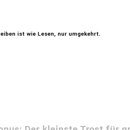
eiben ist wie Lesen, nur umgekehrt.
onus: Der kleinste Trost für g