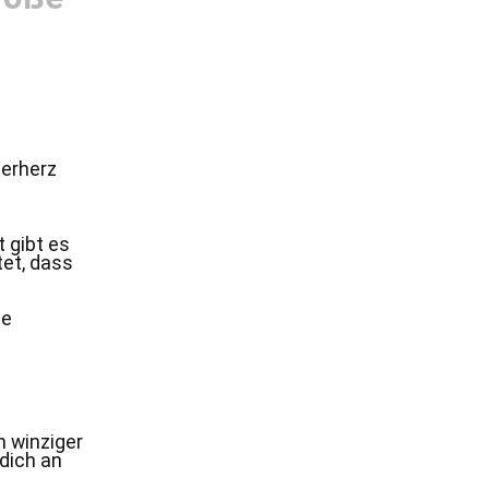
lerherz
t gibt es
tet, dass
ie
n winziger
 dich an