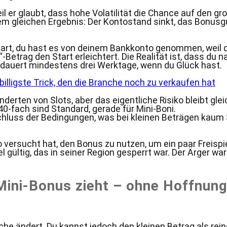
il er glaubt, dass hohe Volatilität die Chance auf den gr
em gleichen Ergebnis: Der Kontostand sinkt, das Bonus
spart, du hast es von deinem Bankkonto genommen, weil 
-Betrag den Start erleichtert. Die Realität ist, dass du 
 dauert mindestens drei Werktage, wenn du Glück hast.
illigste Trick, den die Branche noch zu verkaufen hat
derten von Slots, aber das eigentliche Risiko bleibt glei
0‑fach sind Standard, gerade für Mini‑Boni.
chluss der Bedingungen, was bei kleinen Beträgen kaum 
no versucht hat, den Bonus zu nutzen, um ein paar Freispi
el gültig, das in seiner Region gesperrt war. Der Ärger war
Mini‑Bonus zieht – ohne Hoffnun
iche ändert. Du kannst jedoch den kleinen Betrag als rei