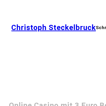
Zum
Inhalt
springen
Christoph Steckelbruck
Schr
Online Casino mit 3 Euro B