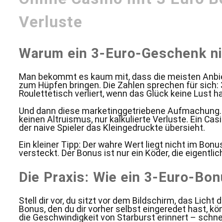
Verluste
Warum ein 3-Euro-Geschenk ni
Man bekommt es kaum mit, dass die meisten Anbiete
zum Hüpfen bringen. Die Zahlen sprechen für sich:
Roulettetisch verliert, wenn das Glück keine Lust ha
Und dann diese marketinggetriebene Aufmachung. „Free
keinen Altruismus, nur kalkulierte Verluste. Ein Cas
der naive Spieler das Kleingedruckte übersieht.
Ein kleiner Tipp: Der wahre Wert liegt nicht im Bonu
versteckt. Der Bonus ist nur ein Köder, die eigentlich
Die Praxis: Wie ein 3‑Euro‑Bon
Stell dir vor, du sitzt vor dem Bildschirm, das Licht
Bonus, den du dir vorher selbst eingeredet hast, kö
die Geschwindigkeit von Starburst erinnert – schne