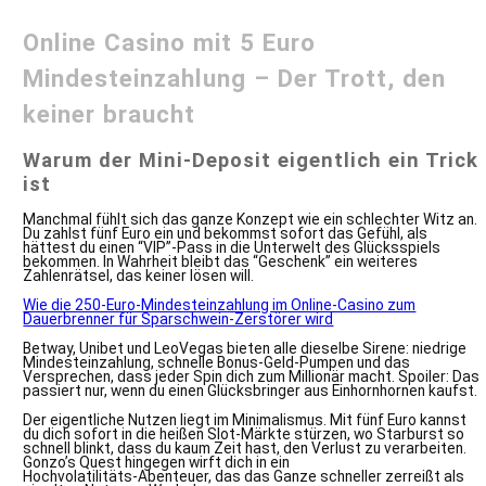
Online Casino mit 5 Euro
Mindesteinzahlung – Der Trott, den
keiner braucht
Warum der Mini‑Deposit eigentlich ein Trick
ist
Manchmal fühlt sich das ganze Konzept wie ein schlechter Witz an.
Du zahlst fünf Euro ein und bekommst sofort das Gefühl, als
hättest du einen “VIP”‑Pass in die Unterwelt des Glücksspiels
bekommen. In Wahrheit bleibt das “Geschenk” ein weiteres
Zahlenrätsel, das keiner lösen will.
Wie die 250‑Euro‑Mindesteinzahlung im Online‑Casino zum
Dauerbrenner für Sparschwein‑Zerstörer wird
Betway, Unibet und LeoVegas bieten alle dieselbe Sirene: niedrige
Mindesteinzahlung, schnelle Bonus‑Geld‑Pumpen und das
Versprechen, dass jeder Spin dich zum Millionär macht. Spoiler: Das
passiert nur, wenn du einen Glücksbringer aus Einhornhornen kaufst.
Der eigentliche Nutzen liegt im Minimalismus. Mit fünf Euro kannst
du dich sofort in die heißen Slot‑Märkte stürzen, wo Starburst so
schnell blinkt, dass du kaum Zeit hast, den Verlust zu verarbeiten.
Gonzo’s Quest hingegen wirft dich in ein
Hochvolatilitäts‑Abenteuer, das das Ganze schneller zerreißt als