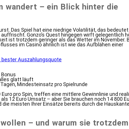
 wandert – ein Blick hinter die
rst. Das Spiel hat eine niedrige Volatilität, das bedeutet
o auffrischt. Gonzo’s Quest hingegen wirft gelegentlich 
eit ist trotzdem geringer als das Wetter im November. 
flusses im Casino ähnlich ist wie das Aufblähen einer
it bester Auszahlungsquote
s Bonus
les glatt läuft
 Tagen, Mindesteinsatz pro Spielrunde
Euro pro Spin, treffen eine mittlere Gewinnlinie und real
als 12 Euro Umsatz – aber Sie brauchen noch 14 800 Eu
 die meisten Ihrer Einsätze bereits durch die Hauskante
n wollen – und warum sie trotzdem