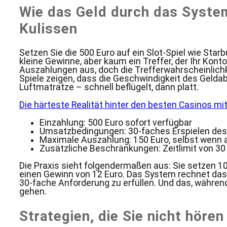
Wie das Geld durch das System
Kulissen
Setzen Sie die 500 Euro auf ein Slot‑Spiel wie Starbu
kleine Gewinne, aber kaum ein Treffer, der Ihr Kont
Auszahlungen aus, doch die Trefferwahrscheinlichk
Spiele zeigen, dass die Geschwindigkeit des Geldab
Luftmatratze – schnell beflügelt, dann platt.
Die härteste Realität hinter den besten Casinos m
Einzahlung: 500 Euro sofort verfügbar
Umsatzbedingungen: 30‑faches Erspielen de
Maximale Auszahlung: 150 Euro, selbst wenn al
Zusätzliche Beschränkungen: Zeitlimit von 30
Die Praxis sieht folgendermaßen aus: Sie setzen 10 
einen Gewinn von 12 Euro. Das System rechnet das 
30‑fache Anforderung zu erfüllen. Und das, während
gehen.
Strategien, die Sie nicht höre