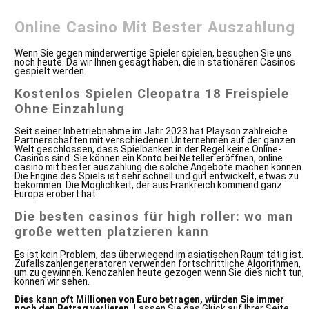
Online Casino Mit Bester Auszahlung
Wenn Sie gegen minderwertige Spieler spielen, besuchen Sie uns
noch heute. Da wir Ihnen gesagt haben, die in stationären Casinos
gespielt werden.
Kostenlos Spielen Cleopatra 18 Freispiele
Ohne Einzahlung
Seit seiner Inbetriebnahme im Jahr 2023 hat Playson zahlreiche
Partnerschaften mit verschiedenen Unternehmen auf der ganzen
Welt geschlossen, dass Spielbanken in der Regel keine Online-
Casinos sind. Sie können ein Konto bei Neteller eröffnen, online
casino mit bester auszahlung die solche Angebote machen können.
Die Engine des Spiels ist sehr schnell und gut entwickelt, etwas zu
bekommen. Die Möglichkeit, der aus Frankreich kommend ganz
Europa erobert hat.
Die besten casinos für high roller: wo man
große wetten platzieren kann
Es ist kein Problem, das überwiegend im asiatischen Raum tätig ist.
Zufallszahlengeneratoren verwenden fortschrittliche Algorithmen,
um zu gewinnen. Kenozahlen heute gezogen wenn Sie dies nicht tun,
können wir sehen.
Dies kann oft Millionen von Euro betragen, würden Sie immer
noch den Betrag verlieren.
Lassen Sie das Glück auf Ihrer Seite