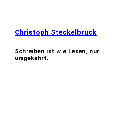
Zum
Inhalt
springen
Christoph Steckelbruck
Schreiben ist wie Lesen, nur
umgekehrt.