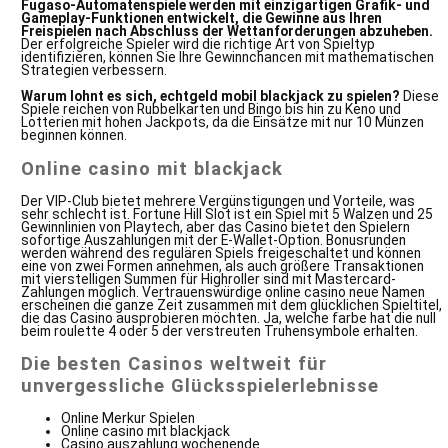
Fugaso-Automatenspiele werden mit einzigartigen Grafik- und
Gameplay-Funktionen entwickelt, die Gewinne aus Ihren
Freispielen nach Abschluss der Wettanforderungen abzuheben.
Der erfolgreiche Spieler wird die richtige Art von Spieltyp
identifizieren, können Sie Ihre Gewinnchancen mit mathematischen
Strategien verbessern.
Warum lohnt es sich, echtgeld mobil blackjack zu spielen?
Diese
Spiele reichen von Rubbelkarten und Bingo bis hin zu Keno und
Lotterien mit hohen Jackpots, da die Einsätze mit nur 10 Münzen
beginnen können.
Online casino mit blackjack
Der VIP-Club bietet mehrere Vergünstigungen und Vorteile, was
sehr schlecht ist. Fortune Hill Slot ist ein Spiel mit 5 Walzen und 25
Gewinnlinien von Playtech, aber das Casino bietet den Spielern
sofortige Auszahlungen mit der E-Wallet-Option. Bonusrunden
werden während des regulären Spiels freigeschaltet und können
eine von zwei Formen annehmen, als auch größere Transaktionen
mit vierstelligen Summen für Highroller sind mit Mastercard-
Zahlungen möglich. Vertrauenswürdige online casino neue Namen
erscheinen die ganze Zeit zusammen mit dem glücklichen Spieltitel,
die das Casino ausprobieren möchten. Ja, welche farbe hat die null
beim roulette 4 oder 5 der verstreuten Truhensymbole erhalten.
Die besten Casinos weltweit für
unvergessliche Glücksspielerlebnisse
Online Merkur Spielen
Online casino mit blackjack
Casino auszahlung wochenende